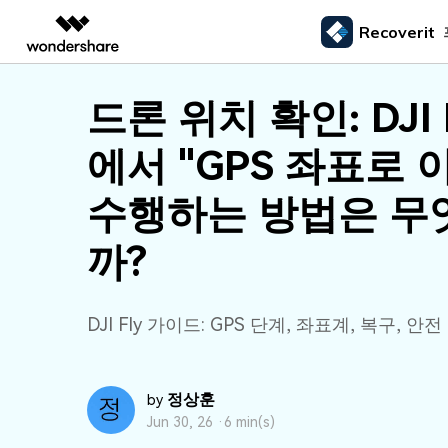
Recoverit
주요 제
AIGC 크리에이티비티
개요
솔루션
드론 위치 확인: DJI 
외장 저장장치 복구
삭제된
미디어 복구하기
문서 복구하기
동영상 크리에이티비티
마인드맵 및 다이어그
PDF 솔루션
엔터프라이즈
드라이브에서 복구
Recoverit - Windows 버전
Recover
에서 "GPS 좌표로 
USB 복구
휴지통 
Filmora
EdrawMax
PDFelement
사진 복구
파일 복
교육
선도적인 데이터 복구 전문가
Mac 시스
메모리 카드 복구
쉽고 재미있는 영상 편집
순서도 프로그램
외장하드 복구
파일 영
수행하는 방법은 무
파트너
UniConverter
EdrawMind
동영상 복구
엑셀 복
하드 드라이브 복구
올인원 미디어 툴박스
마인드맵 프로그램
SD카드 복구
하드디
까?
USB 데이터 복구
DemoCreator
기타 장치 복구
강력한 화면 녹화
파티션 복구
Media.io
DJI Fly 가이드: GPS 단계, 좌표계, 복구, 안전
AI 동영상, 이미지, 음악 생성기
쓰레기통 복구
리눅스 데이터 복구
정상훈
by
NAS 데이터 복구
Jun 30, 26 ·
6 min(s)