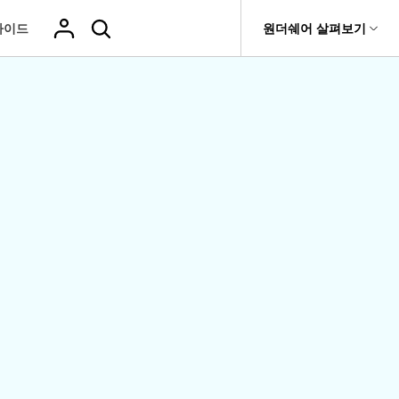
가이드
도움말 센터
원더쉐어 살펴보기
티
원더쉐어 소개
기타
티비티
 제품
유틸리티
비즈니스
삭제된 미디
복구 솔루션
기타 프로그램
복구 프로그램 비교
어 복구
it
Dr.Fone
USB 드라이브 복구
회사 소개
Repairit - 데이터 복구
드론 데이터 복
GoPro 동영상
복구
부팅되지 않는 컴퓨터 복구
사진 복
동영상
구
복구
Recoverit
New
뉴스룸
UBackit - 데이터 백업
t
하드 드라이브 복구
구
복구
영상, 사진 등 복구
기타 복구
게임 데이터 복
맞춤형 솔루션
플랜 및 가격
Hot
e
윈도우 시스템 복구
파일 복
구
>>
Hot
기 관리
도움말 센터
구
오디오
fe
복구
 앱
삭제된 파일
데이터 손실 시나리오
복구
Windows 시
삭제되지 않은