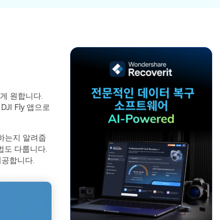
파일 복
워드 복
스템 복구
데이터 복구
구
구
포맷 데이터 복
공장 초기화 복
엑셀 복
PPT 복
구
구
구
구
디스크 손상 복
RAW 디스크
ZIP 복구
이메일
구
복구
복구
RAID 디스크
게 원합니다.
복구
New
I Fly 앱으로
용하는지 알려줍
방법도 다룹니다.
제공합니다.