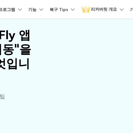
리커버릿 개요
품
프로그램
비즈니스
기능
회사 소개
복구 Tips
뉴스룸
플랜 및 가격
유틸리
회사 소개
Fly 앱
 파일 복구
원더쉐어의 스토리
손상된 파일 복구
디바이스 복구하기
램 제품
마인드맵 및 다이어그램
PDF 제품
동영상 크리에이
유틸리티
it - Mac 버전
리커버릿 무료 버전
이동"을
비우기 복구
손상된 사진 파일 복구
채용 정보
EdrawMind
PDFelement
Filmora
Recover
구
NAS 복구
템에서 무제한 데이터 복구
분실/삭제된 데이터 무료 복구
PDF 제작 및 편집
데이터 
구 삭제 복구
손상된 동영상 파일 복구
엇입니
문의하기
EdrawMax
UniConverter
도큐먼트 클라우드
Repairi
구
Linux 복구
클라우드 기반 파일 관리
손상된 동
스크 복구
손상된 문서 파일 복구
DemoCreator
PDFelement Online
Dr.Fon
SD 카드 복구
무료 온라인 PDF 도구
모바일 기
HiPDF
FamiSa
파티션 복구
 팁
무료 올인원 온라인 PDF 도구
자녀 보호
더 많은 솔루션 찾기
모든 제품 알아보기
리커버릿 모든 기능 확인하기