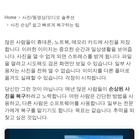
Mac 시스템에서 무제한 데이터 복구
다운로드
로그인
리커버릿 모든 기능 확인하기
기타
무료 체험
복구 솔루션
Home
사진/동영상/오디오 솔루션
사진 손상? 쉽고 빠르게 복구하는 팁
search
더 많은 솔루션 찾기
삭제된 파일 복구
많은 사람들이 휴대폰, 노트북, 메모리 카드에 사진을 저장
리커버릿 무료 버전
합니다. 이러한 이미지는 중요한 순간과 일상생활을 보여줍
데이터 손실 시나리오
분실/삭제된 데이터 무료 복구
니다. 사진을 열 수 없게 되면 스트레스를 받게 됩니다. 파일
을 열려고 시도해도 검은 화면만 보일 수 있습니다. 일부 사
무료 체험
용자는 사진을 전혀 열 수 없습니다. 이미지를 다른 폴더로
모든 기능 확인하기
옮겨도 실패할 수 있습니다. 걱정이 시작됩니다.
당신만 그런 것이 아닙니다. 매년 많은 사람들이
손상된 사
진을 복구
하려고 노력합니다. 어떤 사람은 간단한 방법을 사
기타 프로그램
용하고, 다른 사람은 소프트웨어를 사용합니다. 일부는 전문
Repairit - 데이터 복구
가에게 복구를 맡기기도 합니다. 목표는 같습니다. 추억을 되
찾고 싶은 것입니다.
UBackit - 데이터 백업