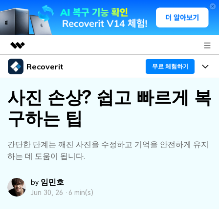
Recoverit
주요 제품
무료 체험하기
AIGC 크리에이티비티
프로그램
비즈니스
사진 손상? 쉽고 빠르게 복
유틸리티
개요
구하는 팁
기능
회사 소개
솔루션
Recoverit - Windows 버전
미디어 복구하기
뉴스룸
선도적인 데이터 복구 전문가
복구 Tips
간단한 단계는 깨진 사진을 수정하고 기억을 안전하게 유지
하는 데 도움이 됩니다.
무료 체험
외장 저장장치 복구
문서 복구하기
플랜 및 가격
리커버릿 개요
임민호
by
삭제된 파일 복구
도움말 센터
디바이스 복구하기
드라이브에서 복구
Jun 30, 26 ·
6 min(s)
가이드
Recoverit - Mac 버전
손상된 파일 복구
삭제된 미디어 복구