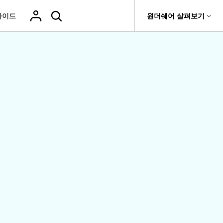
가이드
도움말 센터
원더쉐어 살펴보기
티
원더쉐어 소개
기타
티비티
 제품
유틸리티
비즈니스
삭제된 미디
복구 솔루션
기타 프로그램
복구 프로그램 비교
어 복구
it
Dr.Fone
USB 드라이브 복구
회사 소개
Repairit - 데이터 복구
드론 데이터 복
GoPro 동영상
복구
부팅되지 않는 컴퓨터 복구
사진 복
동영상
구
복구
Recoverit
New
뉴스룸
UBackit - 데이터 백업
t
하드 드라이브 복구
구
복구
영상, 사진 등 복구
기타 복구
게임 데이터 복
맞춤형 솔루션
플랜 및 가격
Hot
e
윈도우 시스템 복구
파일 복
구
>>
Hot
기 관리
도움말 센터
구
오디오
fe
복구
 앱
삭제된 파일
데이터 손실 시나리오
복구
Windows 시
삭제되지 않은