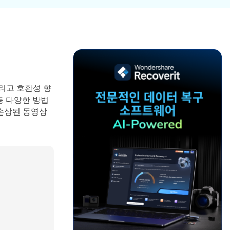
파일 복
워드 복
스템 복구
데이터 복구
구
구
포맷 데이터 복
공장 초기화 복
엑셀 복
PPT 복
구
구
구
구
디스크 손상 복
RAW 디스크
ZIP 복구
이메일
구
복구
복구
리고 호환성 향
RAID 디스크
등 다양한 방법
복구
New
 손상된 동영상