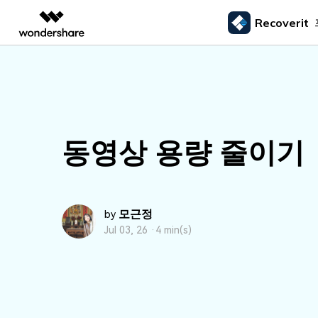
Recoverit
주요 제
AIGC 크리에이티비티
개요
솔루션
외장 저장장치 복구
삭제된
미디어 복구하기
문서 복구하기
동영상 크리에이티비티
마인드맵 및 다이어그
PDF 솔루션
엔터프라이즈
드라이브에서 복구
Recoverit - Windows 버전
Recover
USB 복구
휴지통 
Filmora
EdrawMax
PDFelement
사진 복구
파일 복
교육
선도적인 데이터 복구 전문가
Mac 시스
메모리 카드 복구
쉽고 재미있는 영상 편집
순서도 프로그램
외장하드 복구
파일 영
동영상 용량 줄이기
파트너
UniConverter
EdrawMind
동영상 복구
엑셀 복
하드 드라이브 복구
올인원 미디어 툴박스
마인드맵 프로그램
SD카드 복구
하드디
USB 데이터 복구
DemoCreator
기타 장치 복구
강력한 화면 녹화
파티션 복구
모근정
by
Media.io
Jul 03, 26 ·
4 min(s)
AI 동영상, 이미지, 음악 생성기
쓰레기통 복구
리눅스 데이터 복구
NAS 데이터 복구