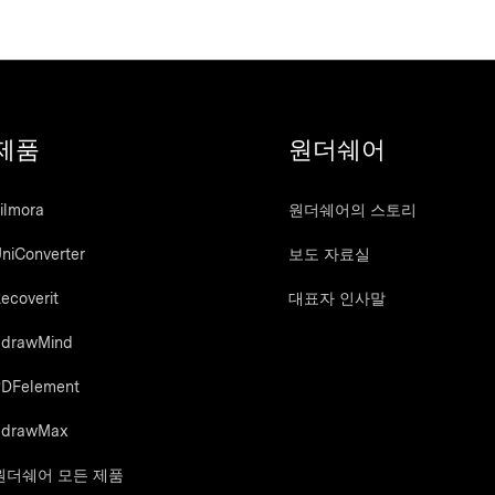
제품
원더쉐어
ilmora
원더쉐어의 스토리
niConverter
보도 자료실
ecoverit
대표자 인사말
EdrawMind
DFelement
EdrawMax
원더쉐어 모든 제품