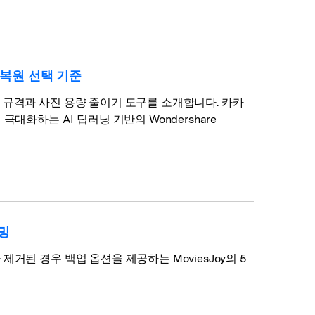
파일 복
워드 복
스템 복구
데이터 복구
구
구
포맷 데이터 복
공장 초기화 복
엑셀 복
PPT 복
구
구
구
구
질 복원 선택 기준
디스크 손상 복
RAW 디스크
ZIP 복구
이메일
구
복구
권장 규격과 사진 용량 줄이기 도구를 소개합니다. 카카
복구
화하는 AI 딥러닝 기반의 Wondershare
RAID 디스크
복구
New
리밍
제거된 경우 백업 옵션을 제공하는 MoviesJoy의 5