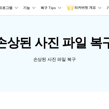
리커버릿 개요
품
프로그램
비즈니스
기능
회사 소개
복구 Tips
뉴스룸
플랜 및 가격
유틸리
회사 소개
 파일 복구
원더쉐어의 스토리
손상된 파일 복구
디바이스 복구하기
램 제품
마인드맵 및 다이어그램
PDF 제품
동영상 크리에이
유틸리티
it - Mac 버전
리커버릿 무료 버전
비우기 복구
손상된 사진 파일 복
손상된 사진 파일 복구
채용 정보
EdrawMind
PDFelement
Filmora
Recover
구
NAS 복구
템에서 무제한 데이터 복구
분실/삭제된 데이터 무료 복구
PDF 제작 및 편집
데이터 
구 삭제 복구
손상된 동영상 파일 복구
문의하기
EdrawMax
UniConverter
도큐먼트 클라우드
Repairi
구
Linux 복구
클라우드 기반 파일 관리
손상된 동
스크 복구
손상된 문서 파일 복구
손상된 사진 파일 복구
DemoCreator
PDFelement Online
Dr.Fon
SD 카드 복구
무료 온라인 PDF 도구
모바일 기
HiPDF
FamiSa
파티션 복구
무료 올인원 온라인 PDF 도구
자녀 보호
더 많은 솔루션 찾기
모든 제품 알아보기
리커버릿 모든 기능 확인하기