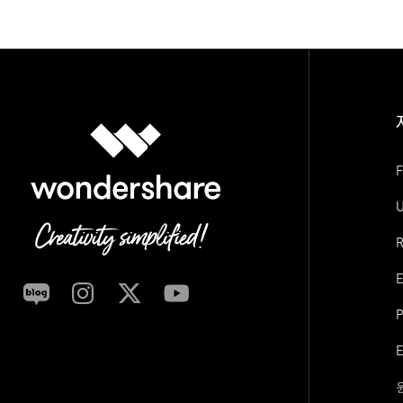
F
U
R
P