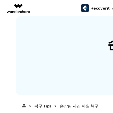
Recoverit
주요 제
AIGC 크리에이티비티
개요
솔루션
외장 저장장치 복구
삭제된
미디어 복구하기
문서 복구하기
동영상 크리에이티비티
마인드맵 및 다이어그
PDF 솔루션
엔터프라이즈
드라이브에서 복구
Recoverit - Windows 버전
Recover
USB 복구
휴지통 
Filmora
EdrawMax
PDFelement
사진 복구
파일 복
교육
선도적인 데이터 복구 전문가
Mac 시스
메모리 카드 복구
쉽고 재미있는 영상 편집
순서도 프로그램
외장하드 복구
파일 영
파트너
UniConverter
EdrawMind
동영상 복구
엑셀 복
하드 드라이브 복구
올인원 미디어 툴박스
마인드맵 프로그램
SD카드 복구
하드디
USB 데이터 복구
DemoCreator
기타 장치 복구
강력한 화면 녹화
파티션 복구
Media.io
AI 동영상, 이미지, 음악 생성기
쓰레기통 복구
리눅스 데이터 복구
NAS 데이터 복구
홈
>
복구 Tips
>
손상된 사진 파일 복구