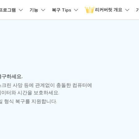
리커버릿 개요
품
프로그램
비즈니스
기능
회사 소개
복구 Tips
뉴스룸
플랜 및 가격
유틸리
회사 소개
 파일 복구
원더쉐어의 스토리
손상된 파일 복구
디바이스 복구하기
램 제품
마인드맵 및 다이어그램
PDF 제품
동영상 크리에이
유틸리티
it - Mac 버전
리커버릿 무료 버전
비우기 복구
손상된 사진 파일 복구
채용 정보
EdrawMind
PDFelement
Filmora
Recover
구
NAS 복구
템에서 무제한 데이터 복구
분실/삭제된 데이터 무료 복구
구
PDF 제작 및 편집
데이터 
구 삭제 복구
손상된 동영상 파일 복구
문의하기
EdrawMax
UniConverter
도큐먼트 클라우드
Repairi
구
Linux 복구
클라우드 기반 파일 관리
손상된 동
스크 복구
손상된 문서 파일 복구
DemoCreator
복구하세요.
PDFelement Online
Dr.Fon
SD 카드 복구
스크린 사망 등에 관계없이 충돌한 컴퓨터에
무료 온라인 PDF 도구
모바일 기
데이터와 시간을 보호하세요.
HiPDF
FamiSa
파티션 복구
파일 형식 복구를 지원합니다.
무료 올인원 온라인 PDF 도구
자녀 보호
더 많은 솔루션 찾기
모든 제품 알아보기
리커버릿 모든 기능 확인하기