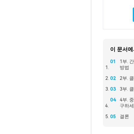
이 문서에
1부.
방법
2부. 
3부.
4부. 
구하세
결론