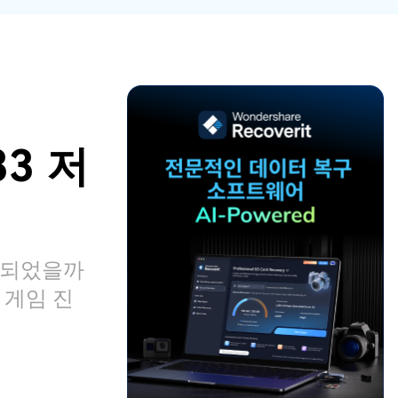
파일 복
워드 복
스템 복구
데이터 복구
구
구
포맷 데이터 복
공장 초기화 복
엑셀 복
PPT 복
구
구
구
구
디스크 손상 복
RAW 디스크
ZIP 복구
이메일
구
복구
복구
3 저
RAID 디스크
복구
New
락되었을까
 게임 진