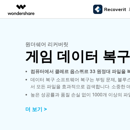
Recoverit
주요 제
AIGC 크리에이티비티
개요
솔루션
외장 저장장치 복구
삭제된
미디어 복구하기
문서 복구하기
동영상 크리에이티비티
마인드맵 및 다이어그
PDF 솔루션
엔터프라이즈
드라이브에서 복구
Recoverit - Windows 버전
Recover
원더쉐어 리커버릿
USB 복구
휴지통 
Filmora
EdrawMax
PDFelement
사진 복구
파일 복
교육
선도적인 데이터 복구 전문가
Mac 시스
게임 데이터 복
메모리 카드 복구
쉽고 재미있는 영상 편집
순서도 프로그램
외장하드 복구
파일 영
파트너
UniConverter
EdrawMind
동영상 복구
엑셀 복
하드 드라이브 복구
올인원 미디어 툴박스
마인드맵 프로그램
SD카드 복구
하드디
컴퓨터에서 클레르 옵스퀴르 33 원정대 파일을 
USB 데이터 복구
DemoCreator
기타 장치 복구
데이터 복구 소프트웨어 복구는 부팅 문제, 블루
강력한 화면 녹화
서 모든 파일을 효과적으로 검색합니다. 소중한 
파티션 복구
Media.io
높은 성공률과 품질 손실 없이 1000개 이상의 
AI 동영상, 이미지, 음악 생성기
쓰레기통 복구
더 보기 >
리눅스 데이터 복구
NAS 데이터 복구