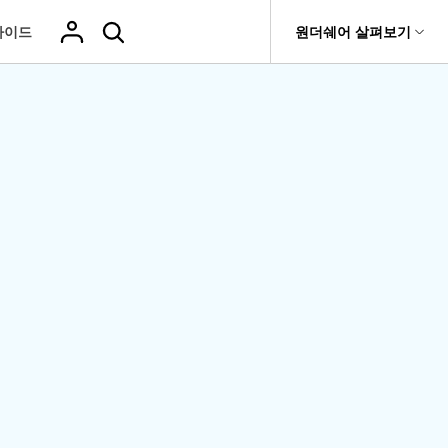
가이드
도움말 센터
원더쉐어 살펴보기
티
원더쉐어 소개
기타
티비티
 제품
유틸리티
비즈니스
삭제된 미디
복구 솔루션
기타 프로그램
복구 프로그램 비교
어 복구
it
Dr.Fone
USB 드라이브 복구
회사 소개
Repairit - 데이터 복구
드론 데이터 복
GoPro 동영상
복구
부팅되지 않는 컴퓨터 복구
사진 복
동영상
구
복구
Recoverit
New
뉴스룸
UBackit - 데이터 백업
t
하드 드라이브 복구
구
복구
영상, 사진 등 복구
기타 복구
게임 데이터 복
맞춤형 솔루션
플랜 및 가격
Hot
e
윈도우 시스템 복구
파일 복
구
>>
Hot
기 관리
도움말 센터
구
오디오
fe
복구
 앱
삭제된 파일
데이터 손실 시나리오
복구
Windows 시
삭제되지 않은