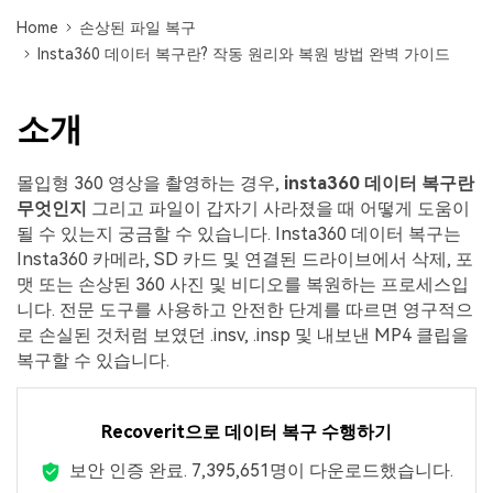
Mac 시스템에서 무제한 데이터 복구
다운로드
로그인
리커버릿 모든 기능 확인하기
Home
손상된 파일 복구
기타
Insta360 데이터 복구란? 작동 원리와 복원 방법 완벽 가이드
무료 체험
복구 솔루션
search
더 많은 솔루션 찾기
삭제된 파일 복구
소개
리커버릿 무료 버전
데이터 손실 시나리오
몰입형 360 영상을 촬영하는 경우,
insta360 데이터 복구란
분실/삭제된 데이터 무료 복구
무엇인지
그리고 파일이 갑자기 사라졌을 때 어떻게 도움이
될 수 있는지 궁금할 수 있습니다. Insta360 데이터 복구는
무료 체험
모든 기능 확인하기
Insta360 카메라, SD 카드 및 연결된 드라이브에서 삭제, 포
맷 또는 손상된 360 사진 및 비디오를 복원하는 프로세스입
니다. 전문 도구를 사용하고 안전한 단계를 따르면 영구적으
로 손실된 것처럼 보였던 .insv, .insp 및 내보낸 MP4 클립을
기타 프로그램
복구할 수 있습니다.
Repairit - 데이터 복구
UBackit - 데이터 백업
Recoverit으로 데이터 복구 수행하기
보안 인증 완료.
7,395,660
명이 다운로드했습니다.