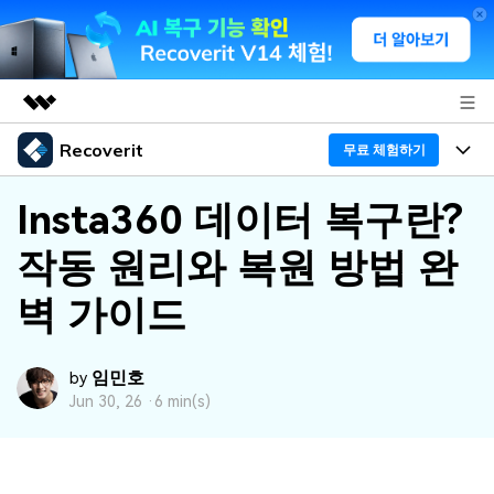
Recoverit
주요 제품
무료 체험하기
AIGC 크리에이티비티
프로그램
비즈니스
Insta360 데이터 복구란?
유틸리티
개요
작동 원리와 복원 방법 완
기능
회사 소개
솔루션
Recoverit - Windows 버전
벽 가이드
미디어 복구하기
뉴스룸
선도적인 데이터 복구 전문가
복구 Tips
무료 체험
외장 저장장치 복구
문서 복구하기
플랜 및 가격
리커버릿 개요
임민호
by
Jun 30, 26 ·
6 min(s)
삭제된 파일 복구
도움말 센터
디바이스 복구하기
드라이브에서 복구
가이드
Recoverit - Mac 버전
손상된 파일 복구
삭제된 미디어 복구