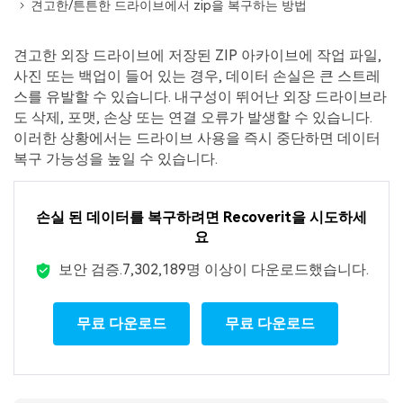
견고한/튼튼한 드라이브에서 zip을 복구하는 방법
Mac 시스템에서 무제한 데이터 복구
다운로드
로그인
리커버릿 모든 기능 확인하기
기타
무료 체험
복구 솔루션
견고한 외장 드라이브에 저장된 ZIP 아카이브에 작업 파일,
사진 또는 백업이 들어 있는 경우, 데이터 손실은 큰 스트레
search
더 많은 솔루션 찾기
삭제된 파일 복구
스를 유발할 수 있습니다. 내구성이 뛰어난 외장 드라이브라
도 삭제, 포맷, 손상 또는 연결 오류가 발생할 수 있습니다.
리커버릿 무료 버전
이러한 상황에서는 드라이브 사용을 즉시 중단하면 데이터
데이터 손실 시나리오
복구 가능성을 높일 수 있습니다.
분실/삭제된 데이터 무료 복구
무료 체험
모든 기능 확인하기
손실 된 데이터를 복구하려면 Recoverit을 시도하세
요
보안 검증.
7,302,189명 이상이 다운로드했습니다.
기타 프로그램
Repairit - 데이터 복구
무료 다운로드
무료 다운로드
UBackit - 데이터 백업