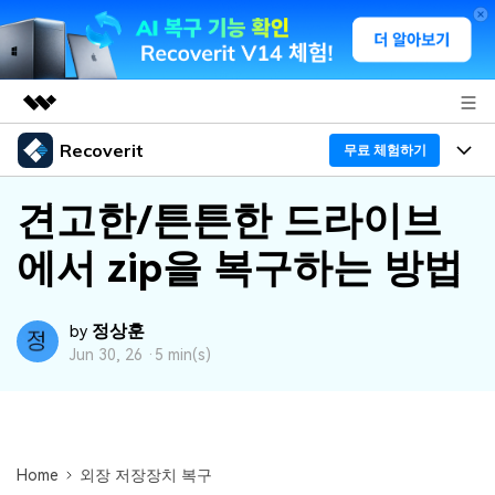
Recoverit
주요 제품
무료 체험하기
AIGC 크리에이티비티
프로그램
비즈니스
견고한/튼튼한 드라이브
유틸리티
개요
에서 zip을 복구하는 방법
기능
회사 소개
솔루션
Recoverit - Windows 버전
미디어 복구하기
뉴스룸
선도적인 데이터 복구 전문가
복구 Tips
정상훈
by
Jun 30, 26 ·
5 min(s)
무료 체험
외장 저장장치 복구
문서 복구하기
플랜 및 가격
리커버릿 개요
삭제된 파일 복구
도움말 센터
디바이스 복구하기
드라이브에서 복구
가이드
Recoverit - Mac 버전
손상된 파일 복구
Home
외장 저장장치 복구
삭제된 미디어 복구