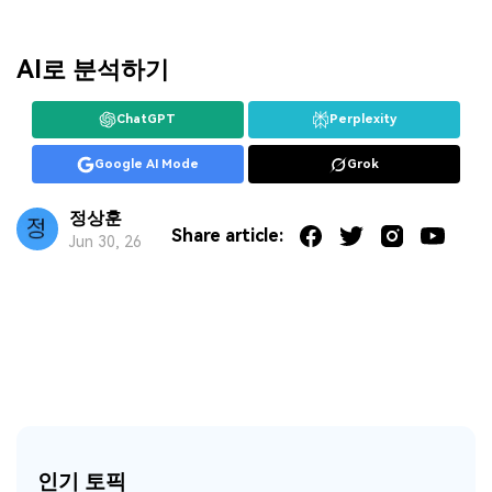
AI로 분석하기
ChatGPT
Perplexity
Google AI Mode
Grok
정상훈
Share article:
Jun 30, 26
인기 토픽