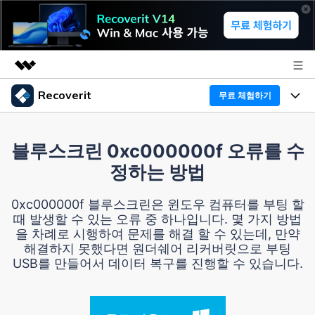
Recoverit
무료 체험하기
주요 제품
AIGC 크리에이티비티
프로그램
비즈니스
블루스크린 0xc000000f 오류를 수
유틸리티
정하는 방법
개요
기능
Recoverit - Windows 버전
회사 소개
솔루션
0xc000000f 블루스크린은 윈도우 컴퓨터를 부팅 할
선도적인 데이터 복구 전문가
미디어 복구하기
때 발생할 수 있는 오류 중 하나입니다. 몇 가지 방법
복구 Tips
뉴스룸
을 차례로 시행하여 문제를 해결 할 수 있는데, 만약
무료 체험
문서 복구하기
해결하지 못했다면 원더쉐어 리커버릿으로 부팅
외장 저장장치 복구
리커버릿 개요
USB를 만들어서 데이터 복구를 진행할 수 있습니다.
플랜 및 가격
디바이스 복구하기
삭제된 파일 복구
드라이브에서 복구
Recoverit - Mac 버전
가이드
도움말 센터