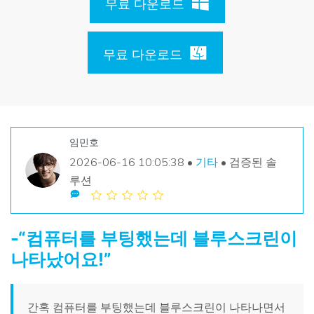
무료 다운로드
손상된 파일 복구
Mac 시스템에서 무제한 데이터 복구
리커버릿 모든 기능 확인하기
삭제된 미디어 복구
기타
무료 체험
로그인
다운로드
무료 다운로드
복구 솔루션
더 많은 솔루션 찾기
삭제된 파일 복구
search
리커버릿 무료 버전
분실/삭제된 데이터 무료 복구
데이터 손실 시나리오
임민호
무료 체험
2026-06-16 10:05:38 •
기타
• 검증된 솔
루션
모든 기능 확인하기
기타 프로그램
-“컴퓨터를 부팅했는데 블루스크린이
Repairit - 데이터 복구
나타났어요!”
UBackit - 데이터 백업
간혹 컴퓨터를 부팅했는데 블루스크린이 나타나면서