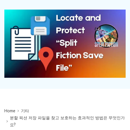
Mac 시스템에서 무제한 데이터 복구
다운로드
로그인
리커버릿 모든 기능 확인하기
기타
무료 체험
복구 솔루션
search
더 많은 솔루션 찾기
삭제된 파일 복구
리커버릿 무료 버전
데이터 손실 시나리오
분실/삭제된 데이터 무료 복구
무료 체험
모든 기능 확인하기
기타 프로그램
Repairit - 데이터 복구
UBackit - 데이터 백업
Home
기타
분할 픽션 저장 파일을 찾고 보호하는 효과적인 방법은 무엇인가
요?