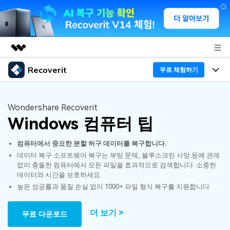
Recoverit
주요 제품
무료 체험하기
AIGC 크리에이티비티
프로그램
비즈니스
유틸리티
Wondershare Recoverit
개요
Windows 컴퓨터 팁
기능
회사 소개
솔루션
Recoverit - Windows 버전
컴퓨터에서 중요한 분할 허구 데이터를 복구합니다.
미디어 복구하기
뉴스룸
선도적인 데이터 복구 전문가
복구 Tips
데이터 복구 소프트웨어 복구는 부팅 문제, 블루스크린 사망 등에 관계
없이 충돌한 컴퓨터에서 모든 파일을 효과적으로 검색합니다. 소중한
무료 체험
외장 저장장치 복구
문서 복구하기
플랜 및 가격
리커버릿 개요
데이터와 시간을 보호하세요.
높은 성공률과 품질 손실 없이 1000+ 파일 형식 복구를 지원합니다.
삭제된 파일 복구
도움말 센터
디바이스 복구하기
드라이브에서 복구
가이드
더 보기 >
무료 다운로드
Recoverit - Mac 버전
손상된 파일 복구
삭제된 미디어 복구