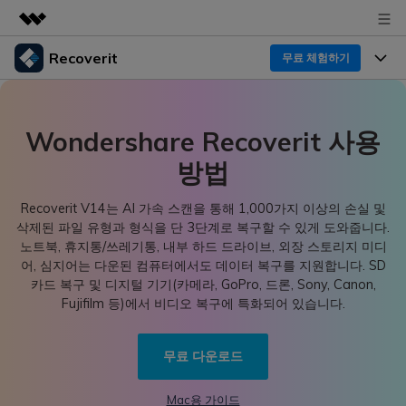
Recoverit
주요 제품
무료 체험하기
AIGC 크리에이티비티
프로그램
비즈니스
유틸리티
Wondershare Recoverit 사용
개요
기능
회사 소개
방법
솔루션
Recoverit - Windows 버전
미디어 복구하기
뉴스룸
선도적인 데이터 복구 전문가
복구 Tips
Recoverit V14는 AI 가속 스캔을 통해 1,000가지 이상의 손실 및
삭제된 파일 유형과 형식을 단 3단계로 복구할 수 있게 도와줍니다.
무료 체험
외장 저장장치 복구
문서 복구하기
플랜 및 가격
리커버릿 개요
노트북, 휴지통/쓰레기통, 내부 하드 드라이브, 외장 스토리지 미디
어, 심지어는 다운된 컴퓨터에서도 데이터 복구를 지원합니다. SD
삭제된 파일 복구
카드 복구 및 디지털 기기(카메라, GoPro, 드론, Sony, Canon,
도움말 센터
디바이스 복구하기
드라이브에서 복구
가이드
Fujifilm 등)에서 비디오 복구에 특화되어 있습니다.
Recoverit - Mac 버전
손상된 파일 복구
삭제된 미디어 복구
Mac 시스템에서 무제한 데이터 복구
다운로드
로그인
리커버릿 모든 기능 확인하기
무료 다운로드
기타
무료 체험
복구 솔루션
Mac용 가이드