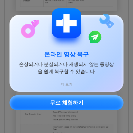
스캔된 사진과 문서 파일이 손상된 경우, 미리보기 과정
에서 자동으로 복구합니다.
잃어버린 데이터를 정확히 찾을 수 있는 우수한 검색 및
필터 옵션.
스캔 진행 바를 설계해 남은 시간, 찾은 파일 수, 스캔된
온라인 영상 복구
하드 드라이브 섹터 확인 가능.
손상되거나 분실되거나 재생되지 않는 동영상
손상, 오류, 손실 등 접근할 수 없는 모든 동영상 복구 지
을 쉽게 복구할 수 있습니다.
원(예:
MOV
, MP4, M2TS,
MKV
,
MTS
,
3GP
,
AVI
,
FLV
,
MXF
,
KLV
, INSV,
M4V
,
WMV
,
MPEG
,
ASF
형식).
더 보기
무료 체험하기