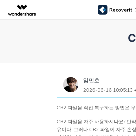
Recoverit
주요 제
AIGC 크리에이티비티
개요
솔루션
외장 저장장치 복구
삭제된
미디어 복구하기
문서 복구하기
동영상 크리에이티비티
마인드맵 및 다이어그
PDF 솔루션
엔터프라이즈
드라이브에서 복구
Recoverit - Windows 버전
Recover
USB 복구
휴지통 
Filmora
EdrawMax
PDFelement
사진 복구
파일 복
교육
선도적인 데이터 복구 전문가
Mac 시스
메모리 카드 복구
쉽고 재미있는 영상 편집
순서도 프로그램
외장하드 복구
파일 영
파트너
UniConverter
EdrawMind
동영상 복구
엑셀 복
하드 드라이브 복구
올인원 미디어 툴박스
마인드맵 프로그램
SD카드 복구
하드디
USB 데이터 복구
DemoCreator
임민호
기타 장치 복구
강력한 화면 녹화
2026-06-16 10:05:13 
파티션 복구
Media.io
AI 동영상, 이미지, 음악 생성기
쓰레기통 복구
CR2 파일을 직접 복구하는 방법은 
리눅스 데이터 복구
CR2 파일을 자주 사용하시나요? 만
NAS 데이터 복구
유이다. 그러나 CR2 파일이 자주 