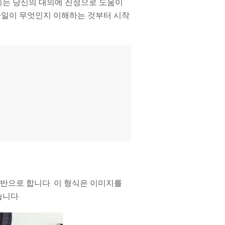
우리는 당신의 대의에 진정으로 도움이
파일 복
워드 복
스템 복구
데이터 복구
구
구
 파일이 무엇인지 이해하는 것부터 시작
포맷 데이터 복
공장 초기화 복
엑셀 복
PPT 복
구
구
구
구
디스크 손상 복
RAW 디스크
ZIP 복구
이메일
구
복구
복구
RAID 디스크
복구
New
 기반으로 합니다. 이 형식은 이미지를
습니다.