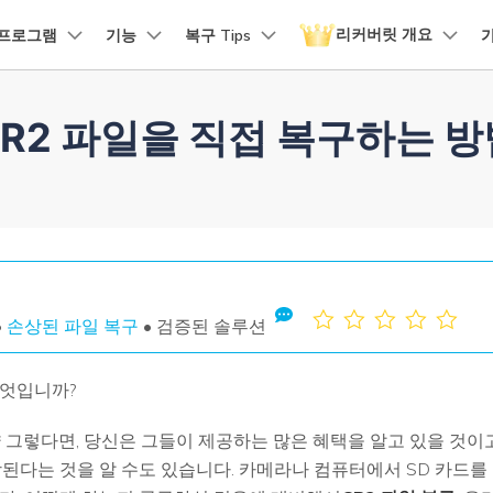
리커버릿 개요
프로그램
기능
복구 Tips
품
비즈니스
회사 소개
뉴스룸
플랜 및 가격
회사 소개
유틸리
CR2 파일을 직접 복구하는 방
원더쉐어의 스토리
 파일 복구
손상된 파일 복구
디바이스 복구하기
램 제품
마인드맵 및 다이어그램
PDF 제품
동영상 크리에이
유틸리티
it - Mac 버전
리커버릿 무료 버전
비우기 복구
손상된 사진 파일 복구
채용 정보
EdrawMind
PDFelement
Filmora
Recover
구
NAS 복구
템에서 무제한 데이터 복구
분실/삭제된 데이터 무료 복구
PDF 제작 및 편집
데이터 
구 삭제 복구
손상된 동영상 파일 복구
문의하기
EdrawMax
UniConverter
도큐먼트 클라우드
Repairi
구
Linux 복구
클라우드 기반 파일 관리
손상된 동
스크 복구
손상된 문서 파일 복구
DemoCreator
PDFelement Online
Dr.Fon
SD 카드 복구
무료 온라인 PDF 도구
모바일 기
•
손상된 파일 복구
• 검증된 솔루션
HiPDF
FamiSa
파티션 복구
무료 올인원 온라인 PDF 도구
자녀 보호
무엇입니까?
더 많은 솔루션 찾기
모든 제품 알아보기
약 그렇다면, 당신은 그들이 제공하는 많은 혜택을 알고 있을 것이
리커버릿 모든 기능 확인하기
손상된다는 것을 알 수도 있습니다. 카메라나 컴퓨터에서 SD 카드