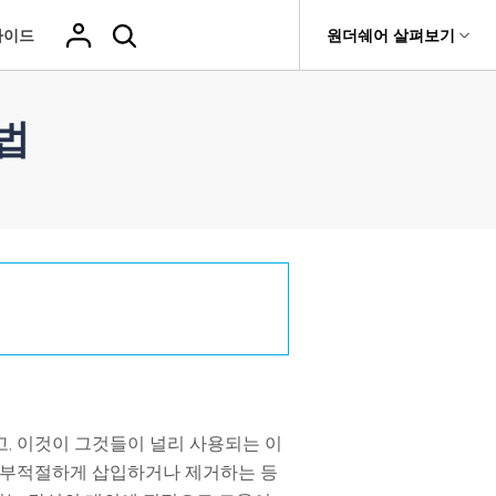
가이드
원더쉐어 살펴보기
도움말 센터
티
원더쉐어 소개
법
기타
티비티
 제품
유틸리티
비즈니스
삭제된 미디
복구 솔루션
기타 프로그램
복구 프로그램 비교
어 복구
it
Dr.Fone
USB 드라이브 복구
회사 소개
Repairit - 데이터 복구
드론 데이터 복
GoPro 동영상
복구
부팅되지 않는 컴퓨터 복구
사진 복
동영상
구
복구
UBackit - 데이터 백업
Recoverit
New
뉴스룸
t
하드 드라이브 복구
구
복구
영상, 사진 등 복구
기타 복구
게임 데이터 복
맞춤형 솔루션
플랜 및 가격
Hot
e
윈도우 시스템 복구
파일 복
구
>>
Hot
기 관리
도움말 센터
구
오디오
fe
복구
 앱
삭제된 파일
데이터 손실 시나리오
고, 이것이 그것들이 널리 사용되는 이
복구
를 부적절하게 삽입하거나 제거하는 등
Windows 시
삭제되지 않은