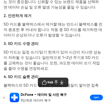
는 것이 중요합니다. 신뢰할 수 있는 브랜드 제품을 선택하
면 데이터 손실 및 오류 발생 가능성을 줄일 수 있습니다.
2.
안전하게
제거
SD 카드를 블랙박스에서 제거할 때는 반드시 블랙박스를 먼
저 종료한 후 꺼내야 합니다. 작동 중 SD 카드를 제거하면 데
이터가 손상되거나 오류가 발생할 수 있습니다.
3. SD
카드
수명
관리
SD 카드는 일정 쓰기/읽기 한계가 있어 시간이 지나면 성능
이 저하될 수 있습니다. 일반적으로 1~2년 주기로 SD 카드
를 교체하는 것이 좋습니다. 또한, 과도한 데이터 쓰기 작업
을 줄여 수명을 연장하세요.
4. SD
카드
슬롯
관리
948
블랙박스의 SD 카드 슬롯에 먼지나 이물질이 쌓이면 접촉
불량으로 인해 카드가 인식되지 않을 수 있습니다. 주기적으
Dr.Fone – 데이터 및 사진 복구
로 슬롯 내부를 청소하여 카드와의 접촉 상태를 유지하세요.
open
3단계로 데이터 복구
5.
열과
습도
관리