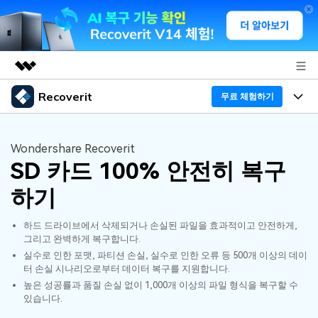
Recoverit
주요 제품
무료 체험하기
AIGC 크리에이티비티
프로그램
비즈니스
유틸리티
Wondershare Recoverit
개요
SD 카드 100% 안전히 복구
기능
회사 소개
솔루션
Recoverit - Windows 버전
하기
미디어 복구하기
뉴스룸
선도적인 데이터 복구 전문가
복구 Tips
하드 드라이브에서 삭제되거나 손실된 파일을 효과적이고 안전하게,
무료 체험
외장 저장장치 복구
문서 복구하기
플랜 및 가격
그리고 완벽하게 복구합니다.
리커버릿 개요
실수로 인한 포맷, 파티션 손실, 실수로 인한 오류 등 500개 이상의 데이
터 손실 시나리오로부터 데이터 복구를 지원합니다.
삭제된 파일 복구
도움말 센터
디바이스 복구하기
드라이브에서 복구
가이드
높은 성공률과 품질 손실 없이 1,000개 이상의 파일 형식을 복구할 수
있습니다.
Recoverit - Mac 버전
손상된 파일 복구
삭제된 미디어 복구