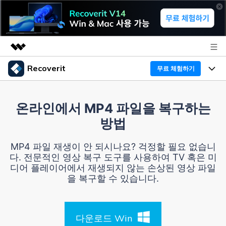
Recoverit
무료 체험하기
주요 제품
AIGC 크리에이티비티
프로그램
비즈니스
온라인에서 MP4 파일을 복구하는
유틸리티
방법
개요
기능
Recoverit - Windows 버전
회사 소개
솔루션
MP4 파일 재생이 안 되시나요? 걱정할 필요 없습니
선도적인 데이터 복구 전문가
미디어 복구하기
다. 전문적인 영상 복구 도구를 사용하여 TV 혹은 미
복구 Tips
뉴스룸
디어 플레이어에서 재생되지 않는 손상된 영상 파일
무료 체험
문서 복구하기
을 복구할 수 있습니다.
외장 저장장치 복구
리커버릿 개요
플랜 및 가격
디바이스 복구하기
삭제된 파일 복구
드라이브에서 복구
다운로드 Win
Recoverit - Mac 버전
가이드
도움말 센터