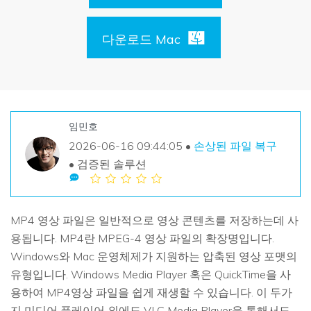
손상된 파일 복구
Mac 시스템에서 무제한 데이터 복구
리커버릿 모든 기능 확인하기
삭제된 미디어 복구
기타
다운로드 Mac
무료 체험
로그인
다운로드
복구 솔루션
더 많은 솔루션 찾기
삭제된 파일 복구
search
리커버릿 무료 버전
임민호
분실/삭제된 데이터 무료 복구
데이터 손실 시나리오
2026-06-16 09:44:05 •
손상된 파일 복구
무료 체험
• 검증된 솔루션
모든 기능 확인하기
MP4 영상 파일은 일반적으로 영상 콘텐츠를 저장하는데 사
기타 프로그램
용됩니다. MP4란 MPEG-4 영상 파일의 확장명입니다.
Repairit - 데이터 복구
Windows와 Mac 운영체제가 지원하는 압축된 영상 포맷의
UBackit - 데이터 백업
유형입니다. Windows Media Player 혹은 QuickTime을 사
용하여 MP4영상 파일을 쉽게 재생할 수 있습니다. 이 두가
지 미디어 플레이어 외에도 VLC Media Player을 통해서도