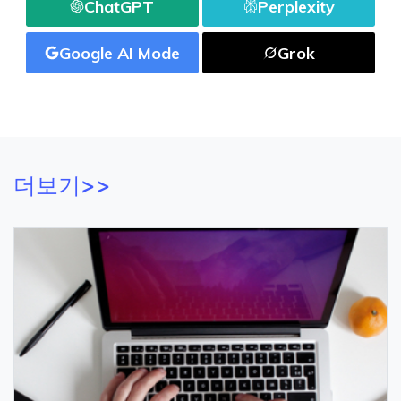
ChatGPT
Perplexity
Google AI Mode
Grok
더보기>>