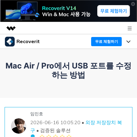
Recoverit
무료 체험하기
주요 제품
AIGC 크리에이티비티
프로그램
비즈니스
Mac Air / Pro에서 USB 포트를 수정
유틸리티
하는 방법
개요
기능
Recoverit - Windows 버전
회사 소개
솔루션
선도적인 데이터 복구 전문가
미디어 복구하기
복구 Tips
뉴스룸
무료 체험
문서 복구하기
외장 저장장치 복구
리커버릿 개요
임민호
플랜 및 가격
2026-06-16 10:05:20 •
외장 저장장치 복
디바이스 복구하기
삭제된 파일 복구
드라이브에서 복구
구
• 검증된 솔루션
Recoverit - Mac 버전
가이드
도움말 센터