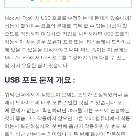
손상된 파일 복구
Mac 시스템에서 무제한 데이터 복구
리커버릿 모든 기능 확인하기
삭제된 미디어 복구
기타
Max Air Pro에서 USB 포트를 수정하는 데 문제가 있습니까?
무료 체험
로그인
다운로드
복구 솔루션
성능이 떨어지는 포트의 문제를 극복 할 수 있는 방법이 있
으므로 걱정하지 마십시오. 작업을 시작하려면 USB 포트가
더 많은 솔루션 찾기
작동하지 않는 경우 오류가 포트 또는 USB 플래시 드라이브
삭제된 파일 복구
search
리커버릿 무료 버전
에 있을 수 있음을 인식해야 합니다. 어느 쪽이든 이 글에는
분실/삭제된 데이터 무료 복구
Mac Air Pro에서 USB 포트를 수정하기 위해 따를 수 있는
데이터 손실 시나리오
몇 가지 유용한 팁이 있습니다.
무료 체험
USB 포트 문제 개요 :
모든 기능 확인하기
위의 단락에서 지적했듯이 문제는 포트가 손상되었거나 플
기타 프로그램
래시 드라이브의 내부 오류로 인한 것일 수 있습니다. 포트
Repairit - 데이터 복구
에 문제가 없는지 확인하려면 USB를 다른 포트에 연결하는
것이 좋습니다. 작동하지 않으면 다른 Mac 컴퓨터에서 작동
UBackit - 데이터 백업
하는지 확인하십시오. 첫 번째 옵션이 작동하면 첫 번째 포
트가 비난 받는다는 의미입니다. 두 번째 옵션이 작동하면