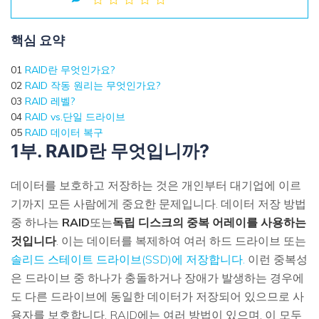
손상된 파일 복구
Mac 시스템에서 무제한 데이터 복구
리커버릿 모든 기능 확인하기
삭제된 미디어 복구
기타
핵심 요약
무료 체험
로그인
다운로드
복구 솔루션
01
RAID란 무엇인가요?
더 많은 솔루션 찾기
02
RAID 작동 원리는 무엇인가요?
삭제된 파일 복구
03
RAID 레벨?
search
리커버릿 무료 버전
04
RAID vs.단일 드라이브
분실/삭제된 데이터 무료 복구
05
RAID 데이터 복구
데이터 손실 시나리오
1부. RAID란 무엇입니까?
무료 체험
데이터를 보호하고 저장하는 것은 개인부터 대기업에 이르
모든 기능 확인하기
기까지 모든 사람에게 중요한 문제입니다. 데이터 저장 방법
중 하나는
RAID
또는
독립 디스크의 중복 어레이를 사용하는
기타 프로그램
것입니다
. 이는 데이터를 복제하여 여러 하드 드라이브 또는
Repairit - 데이터 복구
솔리드 스테이트 드라이브(SSD)에 저장합니다.
이런 중복성
UBackit - 데이터 백업
은 드라이브 중 하나가 충돌하거나 장애가 발생하는 경우에
도 다른 드라이브에 동일한 데이터가 저장되어 있으므로 사
용자를 보호합니다. RAID에는 여러 방법이 있으며, 이 모두