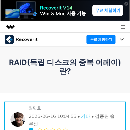
Recoverit
무료 체험하기
주요 제품
AIGC 크리에이티비티
프로그램
비즈니스
RAID(독립 디스크의 중복 어레이)
유틸리티
란?
개요
기능
Recoverit - Windows 버전
회사 소개
솔루션
선도적인 데이터 복구 전문가
미디어 복구하기
복구 Tips
뉴스룸
무료 체험
문서 복구하기
외장 저장장치 복구
리커버릿 개요
임민호
플랜 및 가격
2026-06-16 10:04:55 •
기타
• 검증된 솔
디바이스 복구하기
삭제된 파일 복구
드라이브에서 복구
루션
Recoverit - Mac 버전
가이드
도움말 센터