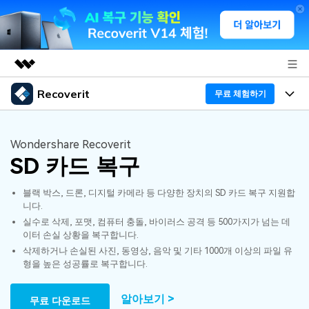
Recoverit
주요 제품
무료 체험하기
AIGC 크리에이티비티
프로그램
비즈니스
유틸리티
Wondershare Recoverit
개요
SD 카드 복구
기능
회사 소개
솔루션
Recoverit - Windows 버전
블랙 박스, 드론, 디지털 카메라 등 다양한 장치의 SD 카드 복구 지원합
미디어 복구하기
뉴스룸
선도적인 데이터 복구 전문가
복구 Tips
니다.
실수로 삭제, 포맷, 컴퓨터 충돌, 바이러스 공격 등 500가지가 넘는 데
무료 체험
외장 저장장치 복구
문서 복구하기
플랜 및 가격
리커버릿 개요
이터 손실 상황을 복구합니다.
삭제하거나 손실된 사진, 동영상, 음악 및 기타 1000개 이상의 파일 유
삭제된 파일 복구
형을 높은 성공률로 복구합니다.
도움말 센터
디바이스 복구하기
드라이브에서 복구
가이드
Recoverit - Mac 버전
손상된 파일 복구
알아보기 >
무료 다운로드
삭제된 미디어 복구