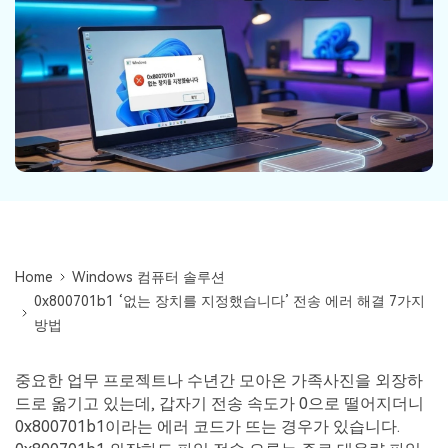
Mac 시스템에서 무제한 데이터 복구
다운로드
로그인
리커버릿 모든 기능 확인하기
기타
무료 체험
복구 솔루션
search
더 많은 솔루션 찾기
삭제된 파일 복구
리커버릿 무료 버전
데이터 손실 시나리오
분실/삭제된 데이터 무료 복구
무료 체험
모든 기능 확인하기
Home
Windows 컴퓨터 솔루션
0x800701b1 ‘없는 장치를 지정했습니다’ 전송 에러 해결 7가지
기타 프로그램
방법
Repairit - 데이터 복구
UBackit - 데이터 백업
중요한 업무 프로젝트나 수년간 모아온 가족사진을 외장하
드로 옮기고 있는데, 갑자기 전송 속도가 0으로 떨어지더니
0x800701b1이라는 에러 코드가 뜨는 경우가 있습니다.