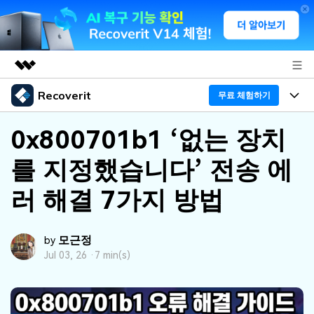
Recoverit
주요 제품
무료 체험하기
AIGC 크리에이티비티
프로그램
비즈니스
0x800701b1 ‘없는 장치
유틸리티
개요
를 지정했습니다’ 전송 에
기능
회사 소개
솔루션
Recoverit - Windows 버전
러 해결 7가지 방법
미디어 복구하기
뉴스룸
선도적인 데이터 복구 전문가
복구 Tips
무료 체험
외장 저장장치 복구
문서 복구하기
플랜 및 가격
리커버릿 개요
모근정
by
Jul 03, 26 ·
7 min(s)
삭제된 파일 복구
도움말 센터
디바이스 복구하기
드라이브에서 복구
가이드
Recoverit - Mac 버전
손상된 파일 복구
삭제된 미디어 복구