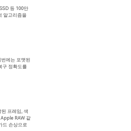
SSD 등 100만
최적 알고리즘을
이번에는 포맷된
 복구 정확도를
상된 프레임, 색
pple RAW 같
D카드 손상으로