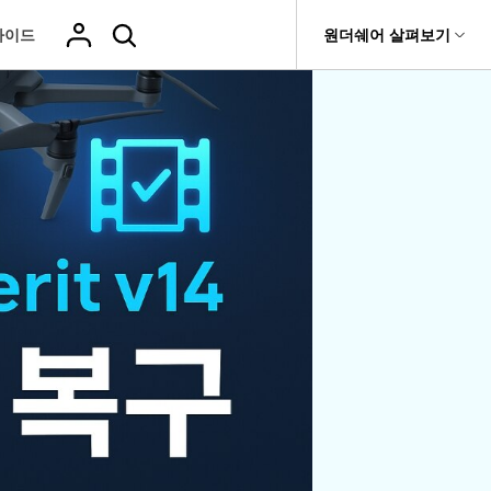
가이드
도움말 센터
원더쉐어 살펴보기
티
원더쉐어 소개
기타
티비티
 제품
유틸리티
비즈니스
삭제된 미디
복구 솔루션
기타 프로그램
복구 프로그램 비교
어 복구
it
Dr.Fone
USB 드라이브 복구
회사 소개
Repairit - 데이터 복구
드론 데이터 복
GoPro 동영상
복구
부팅되지 않는 컴퓨터 복구
사진 복
동영상
구
복구
Recoverit
New
뉴스룸
UBackit - 데이터 백업
t
하드 드라이브 복구
구
복구
영상, 사진 등 복구
기타 복구
게임 데이터 복
맞춤형 솔루션
플랜 및 가격
Hot
e
윈도우 시스템 복구
파일 복
구
>>
Hot
기 관리
도움말 센터
구
오디오
fe
복구
 앱
삭제된 파일
데이터 손실 시나리오
복구
Windows 시
삭제되지 않은