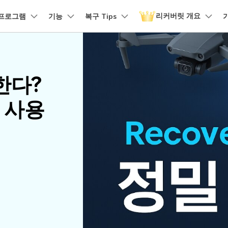
리커버릿 개요
품
프로그램
비즈니스
기능
회사 소개
복구 Tips
뉴스룸
플랜 및 가격
유틸리
회사 소개
 파일 복구
원더쉐어의 스토리
손상된 파일 복구
디바이스 복구하기
램 제품
마인드맵 및 다이어그램
PDF 제품
동영상 크리에이
유틸리티
it - Mac 버전
리커버릿 무료 버전
비우기 복구
손상된 사진 파일 복구
한다?
채용 정보
EdrawMind
PDFelement
Filmora
Recover
구
NAS 복구
템에서 무제한 데이터 복구
분실/삭제된 데이터 무료 복구
PDF 제작 및 편집
데이터 
구 삭제 복구
손상된 동영상 파일 복구
문의하기
벽 사용
EdrawMax
UniConverter
도큐먼트 클라우드
Repairi
구
Linux 복구
클라우드 기반 파일 관리
손상된 동
스크 복구
손상된 문서 파일 복구
DemoCreator
PDFelement Online
Dr.Fon
SD 카드 복구
무료 온라인 PDF 도구
모바일 기
HiPDF
FamiSa
파티션 복구
무료 올인원 온라인 PDF 도구
자녀 보호
더 많은 솔루션 찾기
모든 제품 알아보기
리커버릿 모든 기능 확인하기