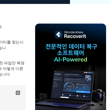
파일 복
워드 복
스템 복구
데이터 복구
구
구
포맷 데이터 복
공장 초기화 복
엑셀 복
PPT 복
구
구
구
구
디스크 손상 복
RAW 디스크
법
ZIP 복구
이메일
구
복구
복구
데이터를 찾는시
RAID 디스크
습니
복구
New
한 파일만 복원
술과 어떻게 다른
습니다.