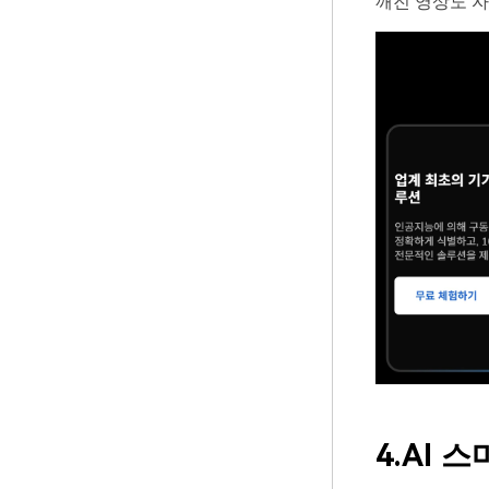
깨진 영상도 자
4.AI
스