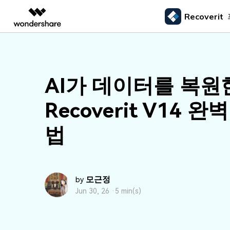
Recoverit
주요 제
AIGC 크리에이티비티
개요
솔루션
외장 저장장치 복구
삭제된
미디어 복구하기
문서 복구하기
동영상 크리에이티비티
마인드맵 및 다이어그
PDF 솔루션
엔터프라이즈
드라이브에서 복구
Recoverit - Windows 버전
Recover
USB 복구
휴지통 
AI가 데이터를 복원
Filmora
EdrawMax
PDFelement
사진 복구
파일 복
교육
선도적인 데이터 복구 전문가
Mac 시스
메모리 카드 복구
쉽고 재미있는 영상 편집
순서도 프로그램
외장하드 복구
파일 영
Recoverit V14 완
파트너
UniConverter
EdrawMind
동영상 복구
엑셀 복
하드 드라이브 복구
올인원 미디어 툴박스
마인드맵 프로그램
SD카드 복구
하드디
법
USB 데이터 복구
DemoCreator
기타 장치 복구
강력한 화면 녹화
파티션 복구
Media.io
AI 동영상, 이미지, 음악 생성기
쓰레기통 복구
모근정
by
Jun 30, 26 ·
5 min(s)
리눅스 데이터 복구
NAS 데이터 복구