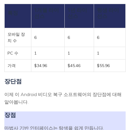
1개월 라이
1년 라이
평생 라이
특징
선스
선스
선스
모바일 장
6
6
6
치 수
PC 수
1
1
1
가격
$34.96
$45.46
$55.96
장단점
이제 이 Android 비디오 복구 소프트웨어의 장단점에 대해
알아봅니다.
장점
마법사 기반 인터페이스는 탐색을 쉽게 만듭니다.