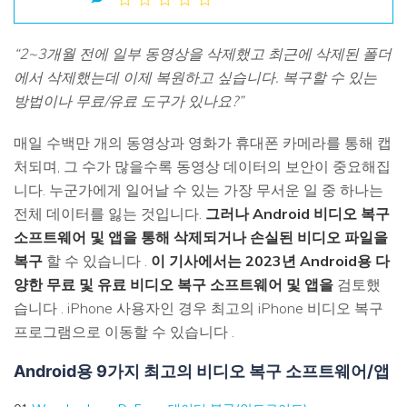
손상된 파일 복구
Mac 시스템에서 무제한 데이터 복구
리커버릿 모든 기능 확인하기
삭제된 미디어 복구
기타
“2~3개월 전에 일부 동영상을 삭제했고 최근에 삭제된 폴더
무료 체험
로그인
다운로드
복구 솔루션
에서 삭제했는데 이제 복원하고 싶습니다. 복구할 수 있는
방법이나 무료/유료 도구가 있나요?”
더 많은 솔루션 찾기
삭제된 파일 복구
search
리커버릿 무료 버전
매일 수백만 개의 동영상과 영화가 휴대폰 카메라를 통해 캡
처되며, 그 수가 많을수록 동영상 데이터의 보안이 중요해집
분실/삭제된 데이터 무료 복구
데이터 손실 시나리오
니다. 누군가에게 일어날 수 있는 가장 무서운 일 중 하나는
무료 체험
전체 데이터를 잃는 것입니다.
그러나 Android 비디오 복구
소프트웨어 및 앱을 통해 삭제되거나 손실된 비디오 파일을
모든 기능 확인하기
복구
할 수 있습니다 .
이 기사에서는 2023년 Android용 다
양한 무료 및 유료 비디오 복구 소프트웨어 및 앱을
검토했
기타 프로그램
습니다 . iPhone 사용자인 경우 최고의 iPhone 비디오 복구
Repairit - 데이터 복구
프로그램으로 이동할 수 있습니다 .
UBackit - 데이터 백업
Android용 9가지 최고의 비디오 복구 소프트웨어/앱