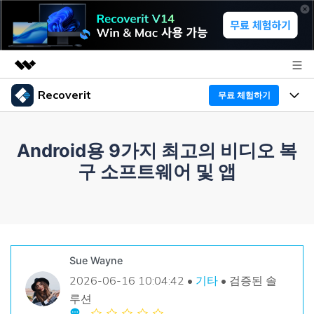
Recoverit
무료 체험하기
주요 제품
AIGC 크리에이티비티
프로그램
비즈니스
Android용 9가지 최고의 비디오 복
유틸리티
구 소프트웨어 및 앱
개요
기능
Recoverit - Windows 버전
회사 소개
솔루션
선도적인 데이터 복구 전문가
미디어 복구하기
복구 Tips
뉴스룸
무료 체험
문서 복구하기
외장 저장장치 복구
리커버릿 개요
Sue Wayne
플랜 및 가격
2026-06-16 10:04:42 •
기타
• 검증된 솔
디바이스 복구하기
삭제된 파일 복구
드라이브에서 복구
루션
Recoverit - Mac 버전
가이드
도움말 센터