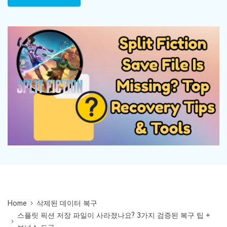
Mac 시스템에서 무제한 데이터 복구
다운로드
로그인
리커버릿 모든 기능 확인하기
기타
무료 체험
복구 솔루션
search
더 많은 솔루션 찾기
삭제된 파일 복구
리커버릿 무료 버전
데이터 손실 시나리오
분실/삭제된 데이터 무료 복구
무료 체험
모든 기능 확인하기
기타 프로그램
Repairit - 데이터 복구
UBackit - 데이터 백업
Home
삭제된 데이터 복구
스플릿 픽션 저장 파일이 사라졌나요? 3가지 검증된 복구 팁 +