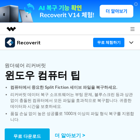
Recoverit
주요 제품
무료 체험하기
AIGC 크리에이티비티
프로그램
비즈니스
유틸리티
원더쉐어 리커버릿
개요
윈도우 컴퓨터 팁
기능
회사 소개
솔루션
Recoverit - Windows 버전
컴퓨터에서 중요한 Split Fiction 세이브 파일을 복구하세요.
미디어 복구하기
뉴스룸
선도적인 데이터 복구 전문가
복구 Tips
리커버릿 데이터 복구 소프트웨어는 부팅 문제, 블루스크린 등과 상관
없이 충돌된 컴퓨터에서 모든 파일을 효과적으로 복구합니다. 귀중한
무료 체험
외장 저장장치 복구
문서 복구하기
플랜 및 가격
리커버릿 개요
데이터와 시간을 보호하세요.
품질 손실 없이 높은 성공률로 1000개 이상의 파일 형식 복구를 지원합
삭제된 파일 복구
니다.
도움말 센터
디바이스 복구하기
드라이브에서 복구
가이드
Recoverit - Mac 버전
손상된 파일 복구
더 알아보기 >
무료 다운로드
삭제된 미디어 복구