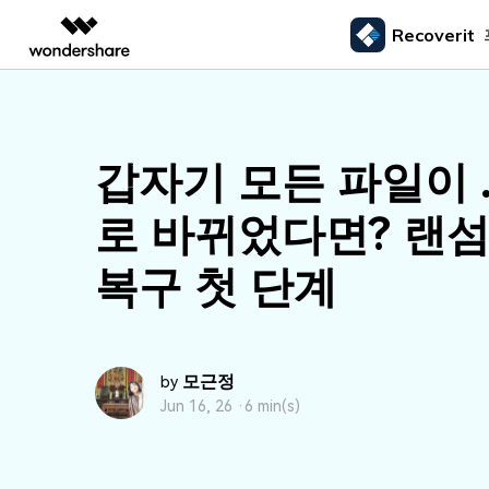
Recoverit
주요 제
AIGC 크리에이티비티
개요
솔루션
외장 저장장치 복구
삭제된
미디어 복구하기
문서 복구하기
동영상 크리에이티비티
마인드맵 및 다이어그
PDF 솔루션
엔터프라이즈
드라이브에서 복구
Recoverit - Windows 버전
Recover
USB 복구
휴지통 
갑자기 모든 파일이 .l
Filmora
EdrawMax
PDFelement
사진 복구
파일 복
교육
선도적인 데이터 복구 전문가
Mac 시스
메모리 카드 복구
쉽고 재미있는 영상 편집
순서도 프로그램
외장하드 복구
파일 영
로 바뀌었다면? 랜
파트너
UniConverter
EdrawMind
동영상 복구
엑셀 복
하드 드라이브 복구
올인원 미디어 툴박스
마인드맵 프로그램
SD카드 복구
하드디
복구 첫 단계
USB 데이터 복구
DemoCreator
기타 장치 복구
강력한 화면 녹화
파티션 복구
Media.io
AI 동영상, 이미지, 음악 생성기
쓰레기통 복구
모근정
by
Jun 16, 26 ·
6 min(s)
리눅스 데이터 복구
NAS 데이터 복구