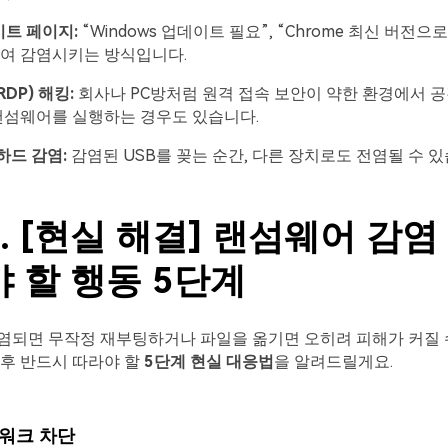
이트
페이지
:
“Windows 업데이트 필요”, “Chrome 최신 버전
속여 감염시키는 방식입니다.
RDP)
해킹
:
회사나 PC방처럼 원격 접속 보안이 약한 환경에서 
랜섬웨어를 실행하는 경우도 있습니다.
하드
감염
:
감염된 USB를 꽂는 순간, 다른 장치로도 전염될 수 있
. [현실 해결] 랜섬웨어 감염
야 할 행동 5단계
염되면 무작정 재부팅하거나 파일을 옮기면 오히려 피해가 커질 수
후 반드시 따라야 할
5
단계
현실
대응법
을 알려드릴게요.
워크 차단