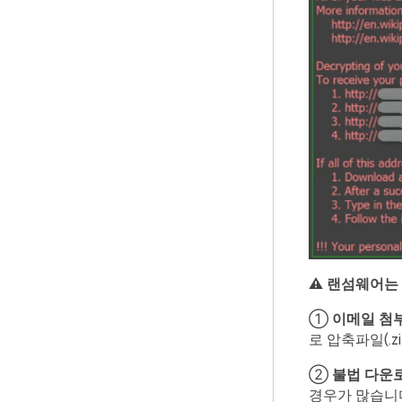
⚠
랜섬웨어는
①
이메일
첨
로 압축파일(.z
②
불법
다운
경우가 많습니