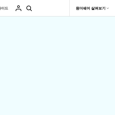
가이드
도움말 센터
원더쉐어 살펴보기
티
원더쉐어 소개
기타
티비티
 제품
유틸리티
비즈니스
삭제된 미디
복구 솔루션
기타 프로그램
복구 프로그램 비교
어 복구
it
Dr.Fone
USB 드라이브 복구
회사 소개
Repairit - 데이터 복구
드론 데이터 복
GoPro 동영상
복구
부팅되지 않는 컴퓨터 복구
사진 복
동영상
구
복구
Recoverit
New
뉴스룸
UBackit - 데이터 백업
t
하드 드라이브 복구
구
복구
영상, 사진 등 복구
기타 복구
게임 데이터 복
맞춤형 솔루션
플랜 및 가격
Hot
e
윈도우 시스템 복구
파일 복
구
>>
Hot
기 관리
도움말 센터
구
오디오
fe
복구
 앱
삭제된 파일
데이터 손실 시나리오
복구
Windows 시
삭제되지 않은