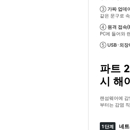
③
가짜
업데
같은 문구로 
④
원격
접속
(
PC에 들어와 
⑤
USB·
외장
파트 2
시 해
랜섬웨어에 감
부터는 감염 직
네트
1단계