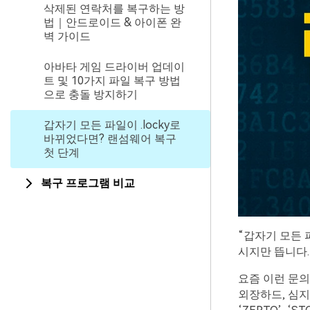
삭제된 연락처를 복구하는 방
법｜안드로이드 & 아이폰 완
벽 가이드
아바타 게임 드라이버 업데이
트 및 10가지 파일 복구 방법
으로 충돌 방지하기
갑자기 모든 파일이 .locky로
바뀌었다면? 랜섬웨어 복구
첫 단계
복구 프로그램 비교
“갑자기 모든 
시지만 뜹니다.
요즘 이런 문의
외장하드, 심지