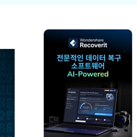
파일 복
워드 복
스템 복구
데이터 복구
구
구
포맷 데이터 복
공장 초기화 복
엑셀 복
PPT 복
구
구
구
구
디스크 손상 복
RAW 디스크
ZIP 복구
이메일
구
복구
복구
RAID 디스크
복구
New