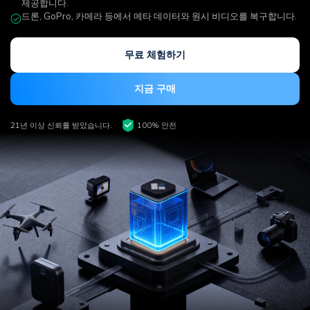
제공합니다.
Mac 시스템에서 무제한 데이터 복구
다운로드
로그인
리커버릿 모든 기능 확인하기
드론, GoPro, 카메라 등에서 메타 데이터와 원시 비디오를 복구합니다.
기타
무료 체험
복구 솔루션
무료 체험하기
search
더 많은 솔루션 찾기
삭제된 파일 복구
지금 구매
리커버릿 무료 버전
데이터 손실 시나리오
분실/삭제된 데이터 무료 복구
21년 이상 신뢰를 받았습니다.
100% 안전
무료 체험
모든 기능 확인하기
기타 프로그램
Repairit - 데이터 복구
UBackit - 데이터 백업