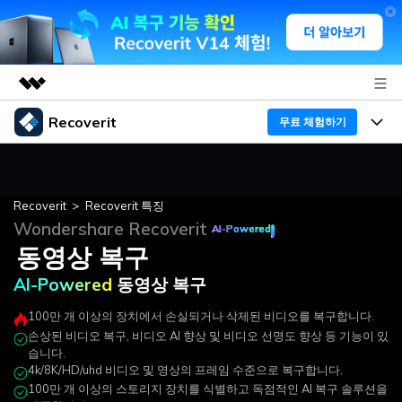
Recoverit
주요 제품
무료 체험하기
AIGC 크리에이티비티
손상된 동영상 복구
프로그램
비즈니스
유틸리티
AI-Powered
동영상 복구
개요
Recoverit
>
Recoverit 특징
기능
회사 소개
향상된 동영상 복구
Wondershare Recoverit
솔루션
Recoverit - Windows 버전
AI-Powered
동영상 복구
손상된 동영상 복구
미디어 복구하기
뉴스룸
선도적인 데이터 복구 전문가
복구 Tips
AI-Powered
동영상 복구
무료 체험
외장 저장장치 복구
문서 복구하기
플랜 및 가격
리커버릿 개요
100만 개 이상의 장치에서 손실되거나 삭제된 비디오를 복구합니다.
손상된 비디오 복구, 비디오 AI 향상 및 비디오 선명도 향상 등 기능이 있
삭제된 파일 복구
도움말 센터
디바이스 복구하기
드라이브에서 복구
습니다.
가이드
4k/8K/HD/uhd 비디오 및 영상의 프레임 수준으로 복구합니다.
Recoverit - Mac 버전
손상된 파일 복구
100만 개 이상의 스토리지 장치를 식별하고 독점적인 AI 복구 솔루션을
삭제된 미디어 복구