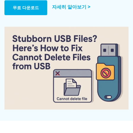
Mac 시스템에서 무제한 데이터 복구
다운로드
로그인
리커버릿 모든 기능 확인하기
자세히 알아보기 >
무료 다운로드
기타
무료 체험
복구 솔루션
search
더 많은 솔루션 찾기
삭제된 파일 복구
리커버릿 무료 버전
데이터 손실 시나리오
분실/삭제된 데이터 무료 복구
무료 체험
모든 기능 확인하기
기타 프로그램
Repairit - 데이터 복구
UBackit - 데이터 백업