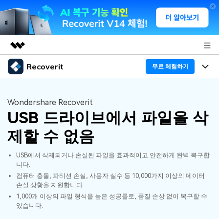
Recoverit
주요 제품
무료 체험하기
AIGC 크리에이티비티
프로그램
비즈니스
유틸리티
Wondershare Recoverit
개요
USB 드라이브에서 파일을 삭
기능
회사 소개
솔루션
Recoverit - Windows 버전
제할 수 없음
미디어 복구하기
뉴스룸
선도적인 데이터 복구 전문가
복구 Tips
USB에서 삭제되거나 손실된 파일을 효과적이고 안전하게 완벽 복구합
무료 체험
외장 저장장치 복구
문서 복구하기
플랜 및 가격
니다.
리커버릿 개요
컴퓨터 충돌, 파티션 손실, 사용자 실수 등 10,000가지 이상의 데이터
손실 상황을 지원합니다.
삭제된 파일 복구
도움말 센터
디바이스 복구하기
드라이브에서 복구
가이드
1,000개 이상의 파일 형식을 높은 성공률로, 품질 손상 없이 복구할 수
있습니다.
Recoverit - Mac 버전
손상된 파일 복구
삭제된 미디어 복구