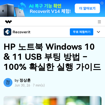
Recoverit
주요 제품
무료 체험하기
AIGC 크리에이티비티
프로그램
비즈니스
HP 노트북 Windows 10
유틸리티
개요
& 11 USB 부팅 방법 –
기능
회사 소개
솔루션
Recoverit - Windows 버전
100% 확실한 실행 가이드
미디어 복구하기
뉴스룸
선도적인 데이터 복구 전문가
복구 Tips
무료 체험
외장 저장장치 복구
문서 복구하기
플랜 및 가격
리커버릿 개요
정상훈
by
Jun 30, 26 ·
7 min(s)
삭제된 파일 복구
도움말 센터
디바이스 복구하기
드라이브에서 복구
가이드
Recoverit - Mac 버전
손상된 파일 복구
삭제된 미디어 복구