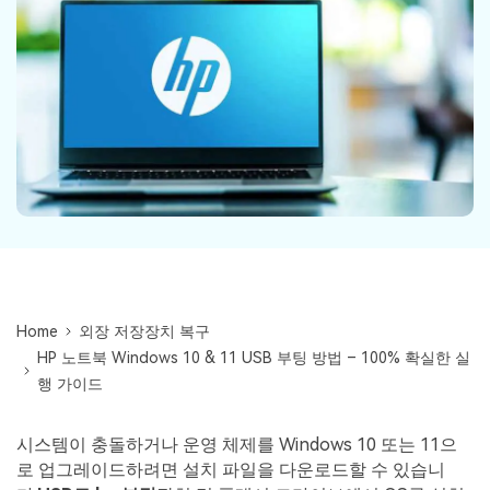
Mac 시스템에서 무제한 데이터 복구
다운로드
로그인
리커버릿 모든 기능 확인하기
기타
무료 체험
복구 솔루션
search
더 많은 솔루션 찾기
삭제된 파일 복구
리커버릿 무료 버전
데이터 손실 시나리오
분실/삭제된 데이터 무료 복구
무료 체험
모든 기능 확인하기
Home
외장 저장장치 복구
기타 프로그램
HP 노트북 Windows 10 & 11 USB 부팅 방법 – 100% 확실한 실
Repairit - 데이터 복구
행 가이드
UBackit - 데이터 백업
시스템이 충돌하거나 운영 체제를 Windows 10 또는 11으
로 업그레이드하려면 설치 파일을 다운로드할 수 있습니