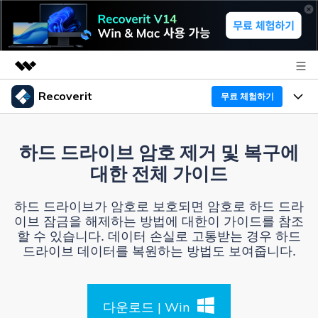
Recoverit
무료 체험하기
주요 제품
AIGC 크리에이티비티
프로그램
비즈니스
하드 드라이브 암호 제거 및 복구에
유틸리티
대한 전체 가이드
개요
기능
Recoverit - Windows 버전
회사 소개
솔루션
하드 드라이브가 암호로 보호되면 암호로 하드 드라
선도적인 데이터 복구 전문가
미디어 복구하기
이브 잠금을 해제하는 방법에 대한이 가이드를 참조
복구 Tips
뉴스룸
할 수 있습니다. 데이터 손실로 고통받는 경우 하드
무료 체험
문서 복구하기
드라이브 데이터를 복원하는 방법도 보여줍니다.
외장 저장장치 복구
리커버릿 개요
플랜 및 가격
디바이스 복구하기
삭제된 파일 복구
드라이브에서 복구
다운로드 | Win
Recoverit - Mac 버전
가이드
도움말 센터