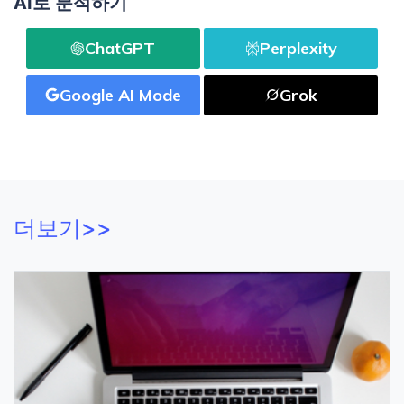
AI로 분석하기
ChatGPT
Perplexity
Google AI Mode
Grok
더보기>>