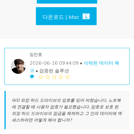
손상된 파일 복구
Mac 시스템에서 무제한 데이터 복구
리커버릿 모든 기능 확인하기
삭제된 미디어 복구
기타
다운로드 | Mac
무료 체험
로그인
다운로드
복구 솔루션
더 많은 솔루션 찾기
삭제된 파일 복구
search
리커버릿 무료 버전
임민호
분실/삭제된 데이터 무료 복구
데이터 손실 시나리오
2026-06-16 09:44:09 •
삭제된 데이터 복
무료 체험
구
• 검증된 솔루션
모든 기능 확인하기
기타 프로그램
WD 외장 하드 드라이브의 암호를 잊어 버렸습니다. 노트북
에 연결할 때 사용자 암호가 필요했습니다. 암호로 보호 된
Repairit - 데이터 복구
외장 하드 드라이브의 잠금을 해제하고 그 안의 데이터에 액
UBackit - 데이터 백업
세스하려면 어떻게 해야 합니까?