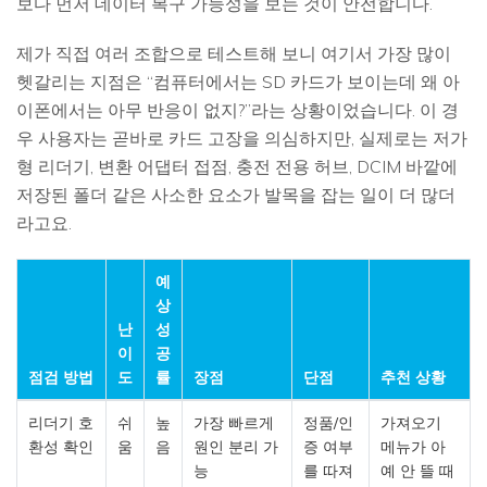
보다 먼저 데이터 복구 가능성을 보는 것이 안전합니다.
제가 직접 여러 조합으로 테스트해 보니 여기서 가장 많이
헷갈리는 지점은 “컴퓨터에서는 SD 카드가 보이는데 왜 아
이폰에서는 아무 반응이 없지?”라는 상황이었습니다. 이 경
우 사용자는 곧바로 카드 고장을 의심하지만, 실제로는 저가
형 리더기, 변환 어댑터 접점, 충전 전용 허브, DCIM 바깥에
저장된 폴더 같은 사소한 요소가 발목을 잡는 일이 더 많더
라고요.
예
상
난
성
이
공
점검 방법
도
률
장점
단점
추천 상황
리더기 호
쉬
높
가장 빠르게
정품/인
가져오기
환성 확인
움
음
원인 분리 가
증 여부
메뉴가 아
능
를 따져
예 안 뜰 때