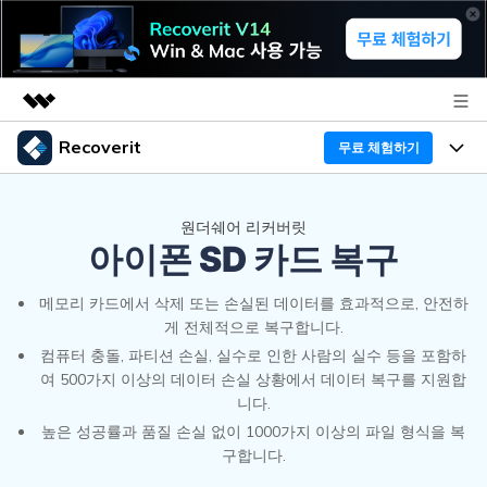
Recoverit
무료 체험하기
주요 제품
AIGC 크리에이티비티
프로그램
비즈니스
원더쉐어 리커버릿
유틸리티
아이폰 SD 카드 복구
개요
기능
Recoverit - Windows 버전
회사 소개
솔루션
메모리 카드에서 삭제 또는 손실된 데이터를 효과적으로, 안전하
선도적인 데이터 복구 전문가
미디어 복구하기
게 전체적으로 복구합니다.
복구 Tips
뉴스룸
컴퓨터 충돌, 파티션 손실, 실수로 인한 사람의 실수 등을 포함하
무료 체험
여 500가지 이상의 데이터 손실 상황에서 데이터 복구를 지원합
문서 복구하기
외장 저장장치 복구
니다.
리커버릿 개요
플랜 및 가격
높은 성공률과 품질 손실 없이 1000가지 이상의 파일 형식을 복
디바이스 복구하기
삭제된 파일 복구
구합니다.
드라이브에서 복구
Recoverit - Mac 버전
가이드
도움말 센터