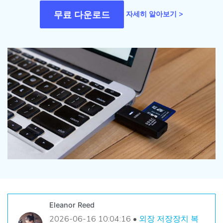
손상된 파일 복구
Mac 시스템에서 무제한 데이터 복구
리커버릿 모든 기능 확인하기
무료 다운로드
자세히 알아보기 >
삭제된 미디어 복구
기타
무료 체험
로그인
다운로드
복구 솔루션
더 많은 솔루션 찾기
삭제된 파일 복구
search
리커버릿 무료 버전
분실/삭제된 데이터 무료 복구
데이터 손실 시나리오
무료 체험
모든 기능 확인하기
기타 프로그램
Repairit - 데이터 복구
UBackit - 데이터 백업
Eleanor Reed
2026-06-16 10:04:16 •
외장 저장장치 복