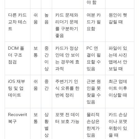
야 함
다른 카드
쉬
높
카드 문제와
여분 카
원인이 헷
교차 테스
움
음
리더기 문제
드가 필
갈릴 때
트
를 구분하기
요함
좋음
DCIM 폴
보
중
카드가 정상
PC 연
파일이 있
더 구조
통
간
인데 안 보이
결이 필
는데 사진
점검
이
는 경우에 효
요할 수
앱에서 안
상
과적
있음
보일 때
iOS 재부
쉬
중
주변기기 인
근본 원
최근 업데
팅 및 업
움
간
식 오류를 한
인을 못
이트 이후
데이트
번에 정리
찾을 수
이상할 때
있음
Recoverit
보
상
포맷 전 데이
물리적
카드 손상
복구
통
황
터 보호 가능
손상은
이나 포맷
별
한계가
위험이 있
상
있음
을 때