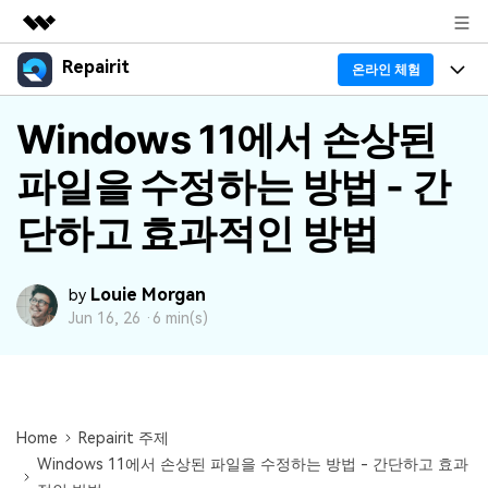
Repairit
주요 제품
온라인 체험
AIGC 크리에이티비티
프로그램
Windows 11에서 손상된
비즈니스
유틸리티
개요
파일을 수정하는 방법 - 간
기능
회사 소개
솔루션
리페어릿
AI
단하고 효과적인 방법
기본 기능
Repairit 소개
뉴스룸
크로스 플랫폼 AI 복원 및 향상 도구
AI 보정
손상된 파일 복구 전문가
활용 & 가이드
플랜 및 가격
Louie Morgan
by
무료 체험하기
Jun 16, 26 ·
6 min(s)
기술 인사이트
활용 팁
데이터 복구 사례
도움말 센터
가이드
데이터 복구
플랜 확인
Repairit -- 이메일
외장 저장장치 복구
Home
Repairit 주제
Outlook 이메일 복구 솔루션
Windows 11에서 손상된 파일을 수정하는 방법 - 간단하고 효과
Repairit
로그인
PC 복구