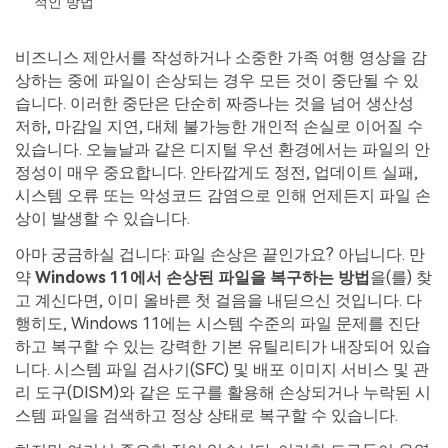
적인 방법
무료 체험하기
인공지능 기반 영상, 사진, 문서 및 오디오 파일의 복
기타 복구
원 전문가
비즈니스 제안서를 작성하거나 소중한 가족 여행 영상을 감
상하는 중에 파일이 손상되는 경우 모든 것이 중단될 수 있
자세히 보기
Repairit -- 이메일
습니다. 이러한 중단은 단순히 짜증나는 것을 넘어 생산성
관련 제품
저하, 마감일 지연, 대체 불가능한 개인적 손실로 이어질 수
PST 및 OST 파일과 분실된 Outlook 이메일 복구 솔
있습니다. 오늘날과 같은 디지털 우선 환경에서는 파일의 안
루션
Relumi - 앱
정성이 매우 중요합니다. 안타깝게도 정전, 업데이트 실패,
UBackit - 데이터 백업
시스템 오류 또는 악성코드 감염으로 인해 언제든지 파일 손
상이 발생할 수 있습니다.
아마 궁금하실 겁니다: 파일 손상은 끝인가요? 아닙니다. 만
약
Windows 11에서 손상된 파일을 복구하는 방법
을(를) 찾
고 계신다면, 이미 올바른 첫 걸음을 내딛으신 것입니다. 다
행히도, Windows 11에는 시스템 수준의 파일 문제를 진단
하고 복구할 수 있는 강력한 기본 유틸리티가 내장되어 있습
니다. 시스템 파일 검사기(SFC) 및 배포 이미지 서비스 및 관
리 도구(DISM)와 같은 도구를 활용해 손상되거나 누락된 시
스템 파일을 검색하고 정상 상태로 복구할 수 있습니다.