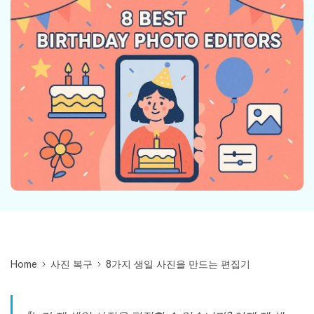
Repairit -- 이메일
외장 저장장치 복구
Outlook 이메일 복구 솔루션
Repairit
로그인
PC 복구
무료 체험하기
인공지능 기반 영상, 사진, 문서 및 오디오 파일의 복
기타 복구
원 전문가
자세히 보기
Repairit -- 이메일
관련 제품
PST 및 OST 파일과 분실된 Outlook 이메일 복구 솔
루션
Relumi - 앱
UBackit - 데이터 백업
Home
사진 복구
8가지 생일 사진을 만드는 편집기