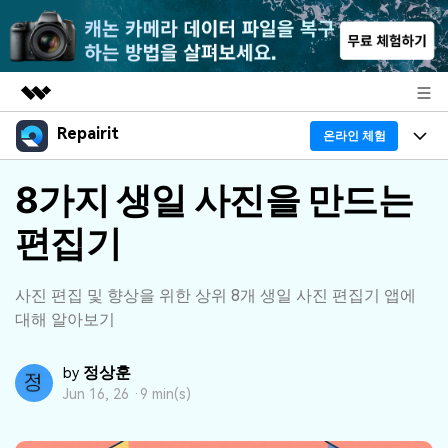
Repairit
주요 제품
온라인 체험
AIGC 크리에이티비티
프로그램
8가지 생일 사진을 만드는
비즈니스
유틸리티
개요
편집기
기능
회사 소개
솔루션
리페어릿
AI
기본 기능
Repairit 소개
뉴스룸
사진 편집 및 향상을 위한 상위 8개 생일 사진 편집기 앱에
크로스 플랫폼 AI 복원 및 향상 도구
대해 알아보기
AI 보정
손상된 파일 복구 전문가
활용 & 가이드
플랜 및 가격
무료 체험하기
기술 인사이트
정상훈
by
활용 팁
데이터 복구 사례
도움말 센터
Jun 16, 26 ·
9 min(s)
가이드
데이터 복구
플랜 확인