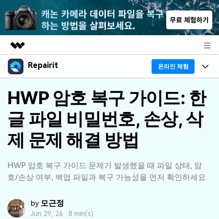
Repairit
주요 제품
온라인 체험
AIGC 크리에이티비티
프로그램
HWP 암호 복구 가이드: 한
비즈니스
유틸리티
개요
글 파일 비밀번호, 손상, 삭
기능
회사 소개
솔루션
리페어릿
AI
제 문제 해결 방법
기본 기능
Repairit 소개
뉴스룸
크로스 플랫폼 AI 복원 및 향상 도구
AI 보정
손상된 파일 복구 전문가
활용 & 가이드
플랜 및 가격
HWP 암호 복구 가이드 문제가 발생했을 때 파일 상태, 암
무료 체험하기
호/손상 여부, 백업 파일과 복구 가능성을 먼저 확인하세요.
기술 인사이트
활용 팁
데이터 복구 사례
도움말 센터
모근정
by
가이드
데이터 복구
플랜 확인
Jun 29, 26 ·
8 min(s)