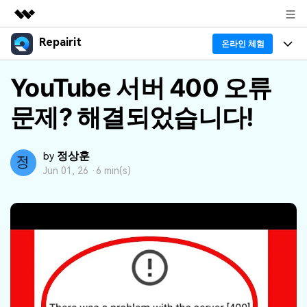
Repairit
주요 제품
온라인 체험
AIGC 크리에이티비티
프로그램
YouTube 서버 400 오류
비즈니스
유틸리티
개요
문제? 해결되었습니다!
기능
회사 소개
솔루션
리페어릿
AI
기본 기능
Repairit 소개
뉴스룸
정상훈
크로스 플랫폼 AI 복원 및 향상 도구
by
AI 보정
Jun 01, 26 ·
6 min(s)
손상된 파일 복구 전문가
활용 & 가이드
플랜 및 가격
무료 체험하기
기술 인사이트
활용 팁
데이터 복구 사례
도움말 센터
가이드
데이터 복구
플랜 확인
Repairit -- 이메일
외장 저장장치 복구
Outlook 이메일 복구 솔루션
Repairit
로그인
PC 복구