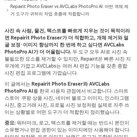
무료 체험하기
인공지능 기반 영상, 사진, 문서 및 오디오 파일의 복
Repairit Photo Eraser vs AVCLabs PhotoPro AI: 어떤 객체 제
기타 복구
원 전문가
거 도구가 귀하의 작업 흐름에 적합합니까
자세히 보기
사진 속 사람, 물건, 텍스트를 빠르게 지우는 것이 목적이라
Repairit -- 이메일
관련 제품
면 Repairit Photo Eraser가 더 적합하고, 개체 제거와 얼
PST 및 OST 파일과 분실된 Outlook 이메일 복구 솔
굴 보정·이미지 향상까지 한 번에 하고 싶다면 AVCLabs
루션
Relumi - 앱
PhotoPro AI가 더 어울립니다.
두 도구 모두 AI로 사진 속
UBackit - 데이터 백업
불필요한 요소를 제거할 수 있지만, Repairit은 빠른 사진 지
우개에 가깝고 AVCLabs는 여러 AI 편집 기능을 갖춘 종합
사진 편집 프로그램에 가깝습니다.
이 글에서는
Repairit Photo Eraser와 AVCLabs
PhotoPro AI
를 한국 사용자 관점에서 비교합니다. 스마트
스토어·쿠팡 상품 사진, 네이버 블로그 이미지, 인스타그램
사진, 중고거래 사진, 프로필 사진 보정처럼 실제로 자주 쓰
이는 상황별로 어떤 도구가 더 적합한지 정리했습니다.
중요:
워터마크, 로고, 텍스트를 제거할 때는 반드시 본인이
소유했거나 편집 권한이 있는 이미지에만 사용해야 합니다.
타인의 저작물, 유료 이미지, 브랜드 로고가 포함된 이미지