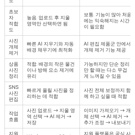
도
초보
보통. 기능이 많아 처음
자
높음. 업로드 후 지울
에는 익숙해지는 시간
적합
영역만 선택하면 됨
이 필요함
도
사진
빠른 AI 지우기와 자동
AI 편집 제품군 안에서
개체
배경 채우기에 최적화
개체 제거 기능 제공
제거
상품
적합. 배경의 작은 물건
가능하지만 단순 정리
사진
이나 방해 요소 제거에
만 할 때는 다소 무겁
정리
유리
게 느껴질 수 있음
SNS
빠르게 올릴 사진을 정
사진 전체 보정까지 함
사진
리하는 데 적합
께 하고 싶을 때 적합
편집
사진 업로드 → 지울 영
이미지 가져오기 → 개
작업
역 선택 → AI 제거 →
체 선택 → AI 제거 →
흐름
저장
추가 조정 → 내보내기
지원
지원 플랫폼은 공식 사