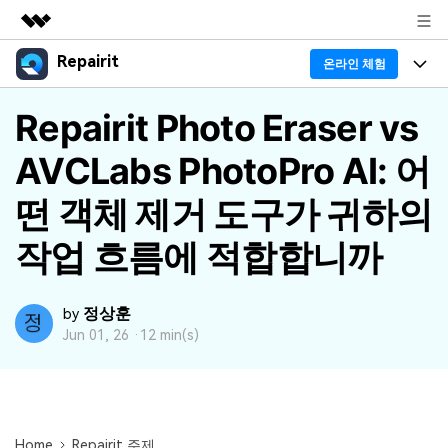
Repairit
주요 제품
온라인 체험
AIGC 크리에이티비티
프로그램
Repairit Photo Eraser vs
비즈니스
유틸리티
개요
AVCLabs PhotoPro AI: 어
기능
회사 소개
솔루션
리페어릿
AI
떤 객체 제거 도구가 귀하의
기본 기능
Repairit 소개
뉴스룸
크로스 플랫폼 AI 복원 및 향상 도구
작업 흐름에 적합합니까
AI 보정
손상된 파일 복구 전문가
활용 & 가이드
플랜 및 가격
무료 체험하기
기술 인사이트
활용 팁
정상훈
데이터 복구 사례
by
도움말 센터
Jun 01, 26 ·
12 min(s)
가이드
데이터 복구
플랜 확인
Repairit -- 이메일
외장 저장장치 복구
Outlook 이메일 복구 솔루션
Repairit
로그인
PC 복구
Home
Repairit 주제