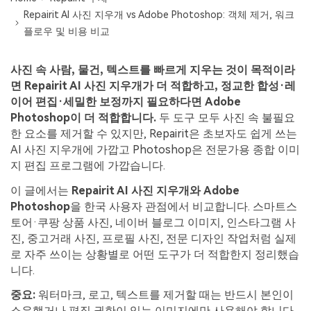
무료 체험하기
인공지능 기반 영상, 사진, 문서 및 오디오 파일의 복
Repairit AI 사진 지우개 vs Adobe Photoshop: 객체 제거, 워크
기타 복구
원 전문가
플로우 및 비용 비교
자세히 보기
사진 속 사람, 물건, 텍스트를 빠르게 지우는 것이 목적이라
Repairit -- 이메일
관련 제품
면 Repairit AI 사진 지우개가 더 적합하고, 정교한 합성·레
PST 및 OST 파일과 분실된 Outlook 이메일 복구 솔
이어 편집·세밀한 보정까지 필요하다면 Adobe
루션
Relumi - 앱
Photoshop이 더 적합합니다.
두 도구 모두 사진 속 불필요
UBackit - 데이터 백업
한 요소를 제거할 수 있지만, Repairit은 초보자도 쉽게 쓰는
AI 사진 지우개에 가깝고 Photoshop은 전문가용 종합 이미
지 편집 프로그램에 가깝습니다.
이 글에서는
Repairit AI 사진 지우개와 Adobe
Photoshop
을 한국 사용자 관점에서 비교합니다. 스마트스
토어·쿠팡 상품 사진, 네이버 블로그 이미지, 인스타그램 사
진, 중고거래 사진, 프로필 사진, 전문 디자인 작업처럼 실제
로 자주 쓰이는 상황별로 어떤 도구가 더 적합한지 정리했습
니다.
중요:
워터마크, 로고, 텍스트를 제거할 때는 반드시 본인이
소유했거나 편집 권한이 있는 이미지에만 사용해야 합니다.