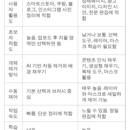
상세페이지, 광고
사용
스마트스토어, 쿠팡, 블
이미지, 디자인 시
자
로그, 인스타그램 사진
안, 전문 편집에 적
활용
정리에 적합
합
도
초보
낮거나 보통. 선택
자
높음. 업로드 후 지울 영
도구, 레이어, 마스
적합
역만 선택하면 됨
크 학습이 필요함
도
콘텐츠 인식 채우
개체
AI 기반 자동 제거와 배
기, 생성형 채우기,
제거
경 채우기
복제 도구, 마스크
방식
활용
매우 높음. 레이어
수동
기본 선택과 브러시 중
와 마스크로 세밀하
제어
심
게 제어 가능
작업
느릴 수 있음. 정밀
빠름. 단순 정리에 적합
속도
편집에 적합
학습
낮음
높음