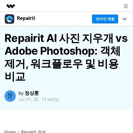
Repairit
주요 제품
온라인 체험
AIGC 크리에이티비티
프로그램
Repairit AI 사진 지우개 vs
비즈니스
유틸리티
개요
Adobe Photoshop: 객체
기능
회사 소개
솔루션
리페어릿
AI
제거, 워크플로우 및 비용
기본 기능
Repairit 소개
뉴스룸
크로스 플랫폼 AI 복원 및 향상 도구
비교
AI 보정
손상된 파일 복구 전문가
활용 & 가이드
플랜 및 가격
무료 체험하기
기술 인사이트
활용 팁
정상훈
데이터 복구 사례
by
도움말 센터
Jun 01, 26 ·
11 min(s)
가이드
데이터 복구
플랜 확인
Repairit -- 이메일
외장 저장장치 복구
Outlook 이메일 복구 솔루션
Repairit
로그인
PC 복구
Home
Repairit 주제