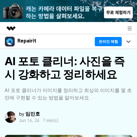
Repairit
주요 제품
온라인 체험
AIGC 크리에이티비티
프로그램
AI 포토 클리너: 사진을 즉
비즈니스
유틸리티
개요
시 강화하고 정리하세요
기능
회사 소개
솔루션
리페어릿
AI
기본 기능
Repairit 소개
뉴스룸
AI 포토 클리너가 이미지를 정리하고 최상의 이미지를 몇 초
크로스 플랫폼 AI 복원 및 향상 도구
만에 구현할 수 있는 방법을 알아보세요.
AI 보정
손상된 파일 복구 전문가
활용 & 가이드
플랜 및 가격
무료 체험하기
기술 인사이트
임민호
by
활용 팁
데이터 복구 사례
도움말 센터
Jun 16, 26 ·
7 min(s)
가이드
데이터 복구
플랜 확인