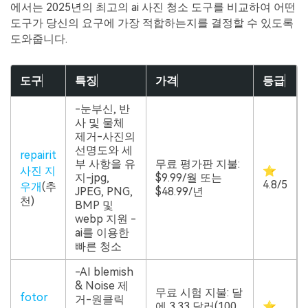
에서는 2025년의 최고의 ai 사진 청소 도구를 비교하여 어떤
도구가 당신의 요구에 가장 적합하는지를 결정할 수 있도록
도와줍니다.
도구
특징
가격
등급
-눈부신, 반
사 및 물체
제거-사진의
선명도와 세
repairit
부 사항을 유
무료 평가판 지불:
사진 지
⭐
지-jpg,
$9.99/월 또는
4.8/5
우개
(추
JPEG, PNG,
$48.99/년
천)
BMP 및
webp 지원 -
ai를 이용한
빠른 청소
-AI blemish
& Noise 제
무료 시험 지불: 달
fotor
거-원클릭
에 3.33 달러(100
⭐