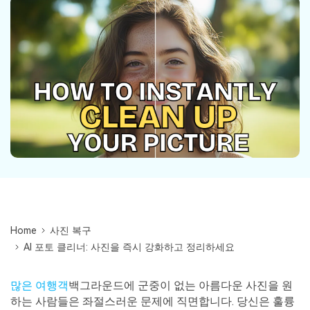
Repairit -- 이메일
외장 저장장치 복구
Outlook 이메일 복구 솔루션
Repairit
로그인
PC 복구
무료 체험하기
인공지능 기반 영상, 사진, 문서 및 오디오 파일의 복
기타 복구
원 전문가
자세히 보기
Repairit -- 이메일
관련 제품
PST 및 OST 파일과 분실된 Outlook 이메일 복구 솔
루션
Relumi - 앱
UBackit - 데이터 백업
Home
사진 복구
AI 포토 클리너: 사진을 즉시 강화하고 정리하세요
많은 여행객
백그라운드에 군중이 없는 아름다운 사진을 원
하는 사람들은 좌절스러운 문제에 직면합니다. 당신은 훌륭