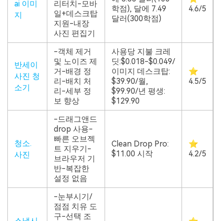
ai 이미
리터치-모바
학점), 달에 7.49
4.6/5
일+데스크탑
지
달러(300학점)
지원-내장
사진 편집기
-객체 제거
사용당 지불 크레
및 노이즈 제
딧:$0.018-$0.049/
반세이
거-배경 정
이미지 데스크탑:
⭐
사진 청
리-배치 처
$39.90/월,
4.5/5
소기
리-세부 정
$99.90/년 평생:
보 향상
$129.90
-드래그앤드
drop 사용-
빠른 오브젝
청소.
Clean Drop Pro:
⭐
트 지우기-
$11.00 시작
4.2/5
사진
브라우저 기
반-복잡한
설정 없음
-눈부시기/
점점 치유 도
구-선택 조
스냅시