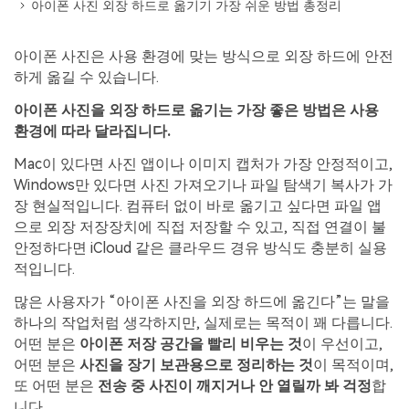
Repairit -- 이메일
아이폰 사진 외장 하드로 옮기기 가장 쉬운 방법 총정리
외장 저장장치 복구
Outlook 이메일 복구 솔루션
Repairit
로그인
아이폰 사진은 사용 환경에 맞는 방식으로 외장 하드에 안전
PC 복구
무료 체험하기
하게 옮길 수 있습니다.
인공지능 기반 영상, 사진, 문서 및 오디오 파일의 복
기타 복구
원 전문가
아이폰 사진을 외장 하드로 옮기는 가장 좋은 방법은 사용
환경에 따라 달라집니다.
자세히 보기
Repairit -- 이메일
Mac이 있다면 사진 앱이나 이미지 캡처가 가장 안정적이고,
관련 제품
Windows만 있다면 사진 가져오기나 파일 탐색기 복사가 가
PST 및 OST 파일과 분실된 Outlook 이메일 복구 솔
장 현실적입니다. 컴퓨터 없이 바로 옮기고 싶다면 파일 앱
루션
Relumi - 앱
으로 외장 저장장치에 직접 저장할 수 있고, 직접 연결이 불
UBackit - 데이터 백업
안정하다면 iCloud 같은 클라우드 경유 방식도 충분히 실용
적입니다.
많은 사용자가 “아이폰 사진을 외장 하드에 옮긴다”는 말을
하나의 작업처럼 생각하지만, 실제로는 목적이 꽤 다릅니다.
어떤 분은
아이폰 저장 공간을 빨리 비우는 것
이 우선이고,
어떤 분은
사진을 장기 보관용으로 정리하는 것
이 목적이며,
또 어떤 분은
전송 중 사진이 깨지거나 안 열릴까 봐 걱정
합
니다.