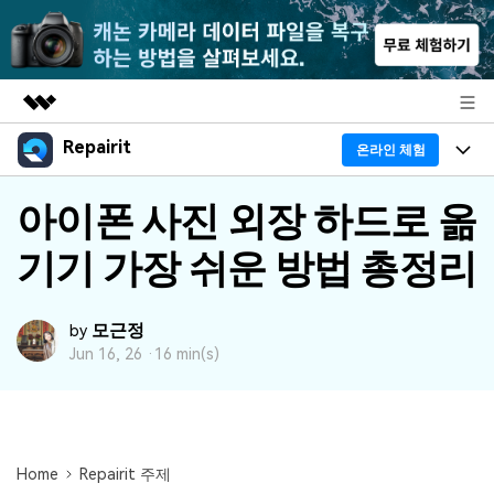
Repairit
주요 제품
온라인 체험
AIGC 크리에이티비티
프로그램
아이폰 사진 외장 하드로 옮
비즈니스
유틸리티
개요
기기 가장 쉬운 방법 총정리
기능
회사 소개
솔루션
리페어릿
AI
기본 기능
Repairit 소개
뉴스룸
모근정
크로스 플랫폼 AI 복원 및 향상 도구
by
AI 보정
Jun 16, 26 ·
16 min(s)
손상된 파일 복구 전문가
활용 & 가이드
플랜 및 가격
무료 체험하기
기술 인사이트
활용 팁
데이터 복구 사례
도움말 센터
가이드
Home
Repairit 주제
데이터 복구
플랜 확인