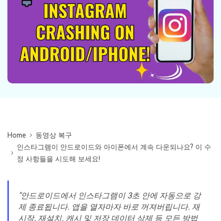
무료 체험하기
인공지능 기반 영상, 사진, 문서 및 오디오 파일의 복
기타 복구
원 전문가
자세히 보기
Repairit -- 이메일
관련 제품
PST 및 OST 파일과 분실된 Outlook 이메일 복구 솔
루션
Relumi - 앱
UBackit - 데이터 백업
Home
동영상 복구
인스타그램이 안드로이드와 아이폰에서 계속 다운되나요? 이 수
정 사항들을 시도해 보세요!
"안드로이드에서 인스타그램이 3초 안에 자동으로 강
제 종료됩니다. 앱을 열자마자 바로 꺼져버립니다. 재
시작, 재설치, 캐시 및 저장 데이터 삭제 등 모든 방법