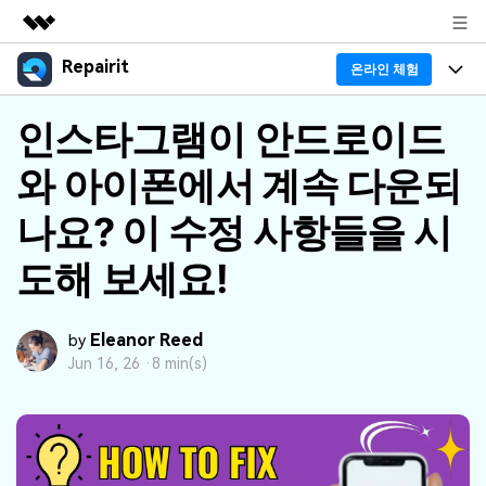
Repairit
주요 제품
온라인 체험
AIGC 크리에이티비티
프로그램
인스타그램이 안드로이드
비즈니스
유틸리티
개요
와 아이폰에서 계속 다운되
기능
회사 소개
솔루션
리페어릿
AI
나요? 이 수정 사항들을 시
기본 기능
Repairit 소개
뉴스룸
크로스 플랫폼 AI 복원 및 향상 도구
도해 보세요!
AI 보정
손상된 파일 복구 전문가
활용 & 가이드
플랜 및 가격
무료 체험하기
기술 인사이트
활용 팁
Eleanor Reed
데이터 복구 사례
by
도움말 센터
Jun 16, 26 ·
8 min(s)
가이드
데이터 복구
플랜 확인
Repairit -- 이메일
외장 저장장치 복구
Outlook 이메일 복구 솔루션
Repairit
로그인
PC 복구