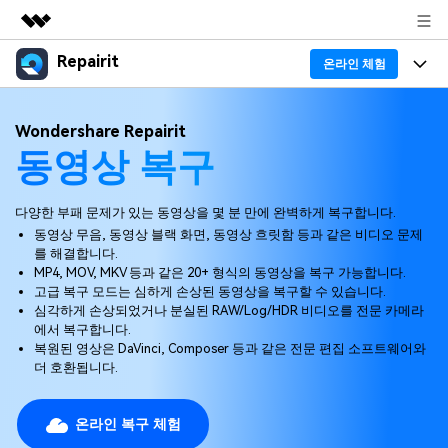
Repairit
주요 제품
온라인 체험
AIGC 크리에이티비티
프로그램
비즈니스
Wondershare Repairit
유틸리티
동영상 복구
개요
기능
회사 소개
솔루션
리페어릿
AI
기본 기능
Repairit 소개
다양한 부패 문제가 있는 동영상을 몇 분 만에 완벽하게 복구합니다.
뉴스룸
크로스 플랫폼 AI 복원 및 향상 도구
동영상 무음, 동영상 블랙 화면, 동영상 흐릿함 등과 같은 비디오 문제
AI 보정
를 해결합니다.
손상된 파일 복구 전문가
활용 & 가이드
플랜 및 가격
무료 체험하기
MP4, MOV, MKV 등과 같은 20+ 형식의 동영상을 복구 가능합니다.
고급 복구 모드는 심하게 손상된 동영상을 복구할 수 있습니다.
기술 인사이트
활용 팁
심각하게 손상되었거나 분실된 RAW/Log/HDR 비디오를 전문 카메라
데이터 복구 사례
도움말 센터
에서 복구합니다.
복원된 영상은 DaVinci, Composer 등과 같은 전문 편집 소프트웨어와
가이드
데이터 복구
플랜 확인
더 호환됩니다.
Repairit -- 이메일
외장 저장장치 복구
Outlook 이메일 복구 솔루션
온라인 복구 체험
Repairit
로그인
PC 복구