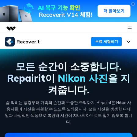
Recoverit
주요 제품
무료 체험하기
AIGC 크리에이티비티
프로그램
비즈니스
유틸리티
모든 순간이 소중합니다.
개요
기능
회사 소개
Repairit이
Nikon 사진
을 지
솔루션
Recoverit - Windows 버전
미디어 복구하기
켜줍니다.
뉴스룸
선도적인 데이터 복구 전문가
복구 Tips
무료 체험
외장 저장장치 복구
숨 막히는 풍경부터 가족의 순간과 소중한 추억까지, Repairit은 Nikon 사
문서 복구하기
플랜 및 가격
리커버릿 개요
용자들이 사진을 복원할 수 있도록 도와줍니다.
모든 사진을 생생한 디테
일과 사실적인 색상으로 복원해 시간이 지나도 아무것도 잃지 않도록 합니
삭제된 파일 복구
도움말 센터
디바이스 복구하기
드라이브에서 복구
가이드
다.
Recoverit - Mac 버전
손상된 파일 복구
삭제된 미디어 복구