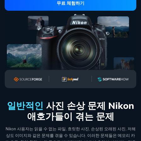
Mac 시스템에서 무제한 데이터 복구
무료 체험하기
다운로드
로그인
리커버릿 모든 기능 확인하기
기타
무료 체험
복구 솔루션
search
더 많은 솔루션 찾기
삭제된 파일 복구
리커버릿 무료 버전
데이터 손실 시나리오
분실/삭제된 데이터 무료 복구
무료 체험
모든 기능 확인하기
기타 프로그램
일반적인
사진 손상 문제
Nikon
Repairit - 데이터 복구
애호가들이 겪는 문제
UBackit - 데이터 백업
Nikon 사용자는 읽을 수 없는 파일, 흐릿한 사진, 손상된 오래된 사진, 저해
상도 이미지와 같은 문제를 겪을 수 있습니다. 이러한 문제들은
메모리 카