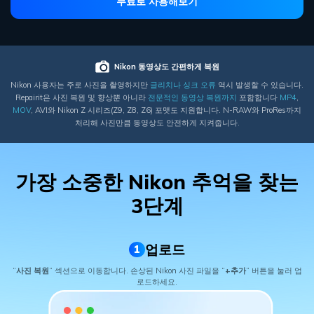
무료로 사용해보기
Nikon 동영상도 간편하게 복원
Nikon 사용자는 주로 사진을 촬영하지만
글리치나 싱크 오류
역시 발생할 수 있습니다.
Repairit은 사진 복원 및 향상뿐 아니라
전문적인 동영상
복원까지
포함합니다
MP4
,
MOV
, AVI와 Nikon Z 시리즈(Z9, Z8, Z6) 포맷도 지원합니다. N-RAW와 ProRes까지
처리해 사진만큼 동영상도 안전하게 지켜줍니다.
온라인 영상 복구
손상되거나 분실되거나 재생되지 않는 동영상
가장 소중한 Nikon 추억을 찾는
을 쉽게 복구할 수 있습니다.
3단계
더 보기
업로드
1
무료 체험하기
“
사진 복원
” 섹션으로 이동합니다. 손상된 Nikon 사진 파일을 “
+추가
” 버튼을 눌러 업
로드하세요.