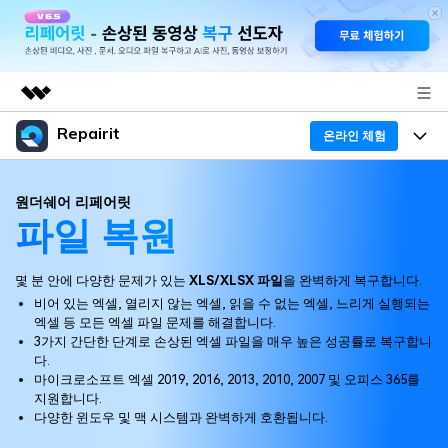
Repairit
주요 제품
온라인 체험
AIGC 크리에이티비티
프로그램
비즈니스
원더쉐어 리페어릿
유틸리티
파일 복원
개요
기능
회사 소개
솔루션
리페어릿
AI
몇 분 안에 다양한 문제가 있는
XLS/XLSX 파일
을 완벽하게 복구합니다.
기본 기능
뉴스룸
Repairit 소개
크로스 플랫폼 AI 복원 및 향상 도구
비어 있는 엑셀, 열리지 않는 엑셀, 읽을 수 없는 엑셀, 느리게 실행되는
엑셀 등 모든 엑셀 파일 문제를 해결합니다.
AI 보정
손상된 파일 복구 전문가
플랜 및 가격
활용 & 가이드
3가지 간단한 단계로 손상된 엑셀 파일을 매우 높은 성공률로 복구합니
무료 체험하기
다.
기술 인사이트
마이크로소프트 엑셀 2019, 2016, 2013, 2010, 2007 및 오피스 365를
도움말 센터
활용 팁
데이터 복구 사례
지원합니다.
다양한 윈도우 및 맥 시스템과 완벽하게 호환됩니다.
가이드
데이터 복구
플랜 확인