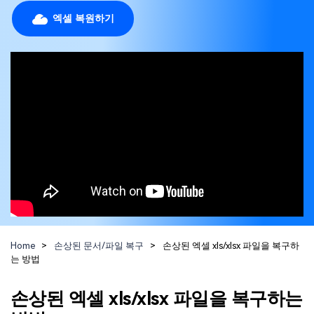
Repairit -- 이메일
엑셀 복원하기
외장 저장장치 복구
Outlook 이메일 복구 솔루션
Repairit
로그인
PC 복구
무료 체험하기
인공지능 기반 영상, 사진, 문서 및 오디오 파일의 복
원 전문가
기타 복구
자세히 보기
Repairit -- 이메일
관련 제품
PST 및 OST 파일과 분실된 Outlook 이메일 복구 솔
Relumi - 앱
루션
UBackit - 데이터 백업
Home
>
손상된 문서/파일 복구
>
손상된 엑셀 xls/xlsx 파일을 복구하
는 방법
손상된 엑셀 xls/xlsx 파일을 복구하는