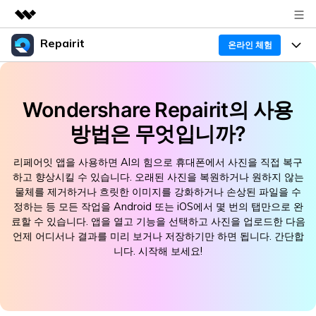
Repairit
주요 제품
온라인 체험
AIGC 크리에이티비티
프로그램
비즈니스
유틸리티
Wondershare Repairit의 사용
개요
기능
회사 소개
방법은 무엇입니까?
솔루션
리페어릿
AI
기본 기능
뉴스룸
Repairit 소개
크로스 플랫폼 AI 복원 및 향상 도구
리페어잇 앱을 사용하면 AI의 힘으로 휴대폰에서 사진을 직접 복구
하고 향상시킬 수 있습니다. 오래된 사진을 복원하거나 원하지 않는
AI 보정
손상된 파일 복구 전문가
플랜 및 가격
활용 & 가이드
물체를 제거하거나 흐릿한 이미지를 강화하거나 손상된 파일을 수
무료 체험하기
정하는 등 모든 작업을 Android 또는 iOS에서 몇 번의 탭만으로 완
기술 인사이트
료할 수 있습니다. 앱을 열고 기능을 선택하고 사진을 업로드한 다음
활용 팁
도움말 센터
데이터 복구 사례
언제 어디서나 결과를 미리 보거나 저장하기만 하면 됩니다. 간단합
가이드
니다. 시작해 보세요!
데이터 복구
플랜 확인
Repairit -- 이메일
외장 저장장치 복구
Outlook 이메일 복구 솔루션
Repairit
로그인
PC 복구