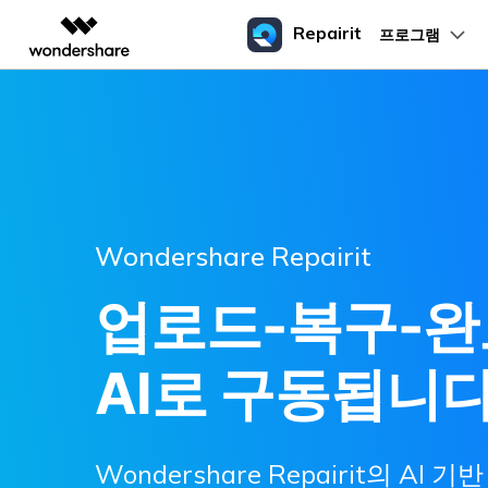
Repairit
프로그램
주요 제
AIGC 크리에이티비티
개요
솔루션
데이터 복구
활용 팁
기본 기능
손상된 파일 복구 전
외장 
동영상 크리에이티비티
마인드맵 및 다이어그
PDF 솔루션
엔터프라이즈
Repairit
리페어릿
Filmora
EdrawMax
PDFelement
AI
교육
휴지통 복구
손상된 동영상 복구
프로페셔널 동영상 복구
SD 카
인기
N
인공지능 기반 영상, 사진, 
시나리오
지원 포맷
쉽고 재미있는 영상 편집
순서도 프로그램
문가
크로스 플랫폼 AI 복원 및 향
전문적인 동영상 복구를 위한 솔루
픽셀 깨진 사진 복
MP4 동영상 복구
파트너
UniConverter
EdrawMind
파일 복구
손상된 사진 복구
USB復
Wondershare Repairit
올인원 미디어 툴박스
구
DAT 파일 복구
마인드맵 프로그램
R3D 파일 복구
사진 노이즈 제거
RAR 파일 복구
DemoCreator
이메일 복구
손상된 문서 복구
HDD 
손상된 R3D 동영상 파일을 쉽게 복
업로드-복구-완
강력한 화면 녹화
Excel 오류 복구
PowerPoint 복구
Media.io
동영상 복구/복원
손상된 오디오 복구
카메라
AI 동영상, 이미지, 음악 생성기
AI로 구동됩니다
Wondershare Repairit의 AI