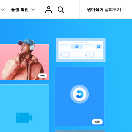
플랜 확인
도움말 센터
원더쉐어 살펴보기
티
원더쉐어 소개
술 인사이트
기타 복구
티비티
 제품
유틸리티
비즈니스
관련 제품
it
Dr.Fone
회사 소개
airit 반기 리포트
랭킹
Outlook 이메일 복구 솔루션
복구
 손상 및 복구 기술에 대한 인사이트
Recoverit
뉴스룸
Relumi - 앱
t
무료 복구
영상, 사진 등 복구
UBackit - 데이터 백업
플랜 및 가격
e
데이터 백업
기 관리
도움말 센터
fe
 앱