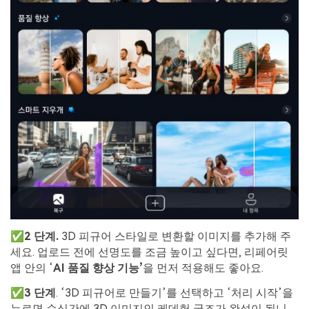
✅
2
단계
.
3D 피규어 스타일로 변환할 이미지를 추가해 주
세요. 업로드 전에 선명도를 조금 높이고 싶다면, 리페어릿
앱 안의 ‘
AI
품질
향상
기능
’
을 먼저 적용해도 좋아요.
✅
3
단계
. ‘3D 피규어로 만들기’를 선택하고 ‘처리 시작’을
누르면 순식간에 3D 이미지인 케데헌 굿즈가 완성이 됩니