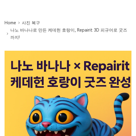
무료 체험하기
인공지능 기반 영상, 사진, 문서 및 오디오 파일의 복
기타 복구
원 전문가
Home
사진 복구
자세히 보기
나노 바나나로 만든 케데헌 호랑이, Repairit 3D 피규어로 굿즈
Repairit -- 이메일
관련 제품
까지!
PST 및 OST 파일과 분실된 Outlook 이메일 복구 솔
루션
Relumi - 앱
UBackit - 데이터 백업