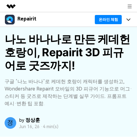
Repairit
주요 제품
온라인 체험
AIGC 크리에이티비티
프로그램
나노 바나나로 만든 케데헌
비즈니스
유틸리티
개요
호랑이, Repairit 3D 피규
기능
회사 소개
솔루션
리페어릿
AI
어로 굿즈까지!
기본 기능
Repairit 소개
뉴스룸
크로스 플랫폼 AI 복원 및 향상 도구
AI 보정
손상된 파일 복구 전문가
활용 & 가이드
플랜 및 가격
구글 ‘나노 바나나’로 케데헌 호랑이 캐릭터를 생성하고,
무료 체험하기
Wondershare Repairit 모바일의 3D 피규어 기능으로 머그·
기술 인사이트
활용 팁
스티커 등 굿즈로 제작하는 단계별 실무 가이드. 프롬프트
데이터 복구 사례
도움말 센터
예시·변환 팁 포함.
가이드
데이터 복구
플랜 확인
Repairit -- 이메일
정상훈
by
외장 저장장치 복구
Outlook 이메일 복구 솔루션
Jun 16, 26 ·
4 min(s)
Repairit
로그인
PC 복구