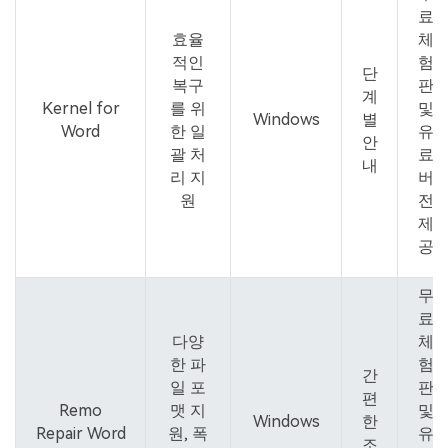
료
효율
체
적인
험
단
복구
판
계
Kernel for
를 위
및
Windows
별
Word
한 일
유
안
괄 처
료
내
리 지
버
원
전
제
공
무
료
다양
체
한 파
험
간
일 포
판
편
Remo
맷 지
및
Windows
한
Repair Word
원, 폭
유
조