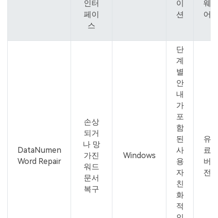
인터
이
웨
페이
션
어
스
단
계
별
안
내
가
포
손상
함
되거
된
유
나 망
DataNumen
사
료
가진
Windows
Word Repair
용
버
워드
자
전
문서
친
복구
화
적
인