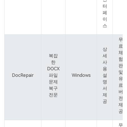
터
페
이
스
무
료
상
체
복잡
세
험
한
사
판
DOCX
용
및
DocRepair
파일
Windows
설
유
문제
명
료
복구
서
버
전문
제
전
공
제
공
무