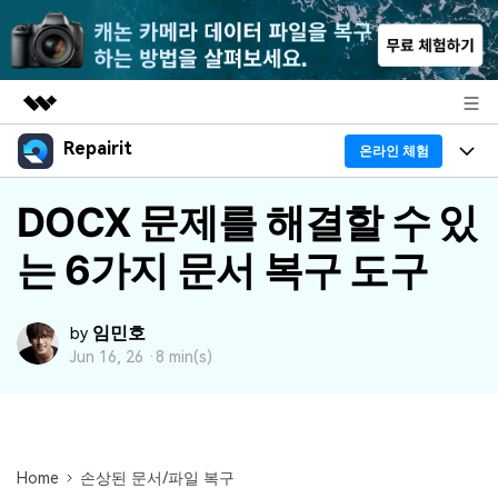
Repairit
주요 제품
온라인 체험
AIGC 크리에이티비티
프로그램
DOCX 문제를 해결할 수 있
비즈니스
유틸리티
개요
는 6가지 문서 복구 도구
기능
회사 소개
솔루션
리페어릿
AI
기본 기능
Repairit 소개
뉴스룸
임민호
크로스 플랫폼 AI 복원 및 향상 도구
by
AI 보정
Jun 16, 26 ·
8 min(s)
손상된 파일 복구 전문가
활용 & 가이드
플랜 및 가격
무료 체험하기
기술 인사이트
활용 팁
데이터 복구 사례
도움말 센터
가이드
Home
손상된 문서/파일 복구
데이터 복구
플랜 확인