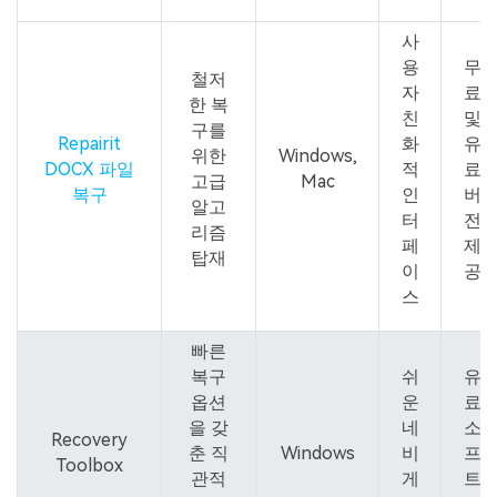
사
용
무
철저
자
료
한 복
친
및
구를
Repairit
화
유
위한
Windows,
DOCX 파일
적
료
고급
Mac
복구
인
버
알고
터
전
리즘
페
제
탑재
이
공
스
빠른
복구
쉬
유
옵션
운
료
을 갖
네
소
Recovery
춘 직
Windows
비
프
Toolbox
관적
게
트