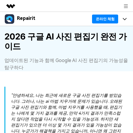
Repairit
주요 제품
온라인 체험
AIGC 크리에이티비티
프로그램
2026 구글 AI 사진 편집기 완전 가
비즈니스
유틸리티
이드
개요
기능
회사 소개
솔루션
리페어릿
AI
업데이트된 기능과 함께 Google AI 사진 편집기의 가능성을
기본 기능
Repairit 소개
뉴스룸
탐구하다
크로스 플랫폼 AI 복원 및 향상 도구
AI 보정
손상된 파일 복구 전문가
활용 & 가이드
플랜 및 가격
무료 체험하기
기술 인사이트
활용 팁
데이터 복구 사례
도움말 센터
"안녕하세요, 나는 최근에 새로운 구글 사진 편집기를 받았습
니다. 그러나, 나는 ai 마법 지우거에 문제가 있습니다. 오래된
가이드
데이터 복구
구글 사진 편집기와 함께, 마법 지우거를 사용했을 때, 편집기
플랜 확인
Repairit -- 이메일
는 나에게 몇 가지 결과를 제공, 만약 4가지 결과가 만족스럽
외장 저장장치 복구
지 않다면 작업을 다시 시작할 수 있을 가능성과. 하지만 새
Outlook 이메일 복구 솔루션
편집기가 있으면 더 이상 몇 가지 결과가 있을 가능성이 없습
Repairit
로그인
PC 복구
니다. 누군가가 해결책을 가지고 있습니까, 아니면 왜 그런지