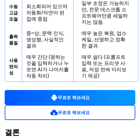
일부 조정은 가능하지
최소화되어 있으며
수동
만, 전문 데스크톱 소
자동화/자연어 편
고급
프트웨어만큼 세밀하
집에 중점.
조절
지는 않음.
중~상; 문맥 인식,
매우 높은 복원, 업스
출력
생성형, 사실적인
케일, 선명하고 정확
품질
결과
한 결과.
매우 간단 (원하는
매우 쉽다 (프롬프트
사용
것을 입력하거나 누
입력 또는 프리셋 사
편의
르면 AI가 나머지를
용, 저장 전에 미리보
성
자동 처리)
기 제공)
무료로 해보세요
무료로 해보세요
결론