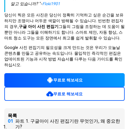
무료 체험하기
인공지능 기반 영상, 사진, 문서 및 오디오 파일의 복
알고 있습니까? "-
Floki1901
기타 복구
원 전문가
당신이 찍은 모든 사진은 당신이 정확히 기억하고 싶은 순간을 보유
하지만 조명이나 어두운 색깔이 방해될 수 있습니다. 빈번한 편집자
자세히 보기
의 경우,
구글 아이 사진 편집기
그들의 그림을 조정하는 데 도움이 될
Repairit -- 이메일
뿐만 아니라 그들을 이해하기도 합니다. 스마트 제안, 자동 향상, 스
관련 제품
마트 청소 도구는 모든 장면에서 최고를 쉽게 발휘할 수 있습니다.
PST 및 OST 파일과 분실된 Outlook 이메일 복구 솔
루션
Relumi - 앱
Google 사진 편집기의 필요성을 크게 만드는 것은 우리가 오늘날
UBackit - 데이터 백업
콘텐츠를 만들고 공유하는 속도입니다. 몰입적인 즉각적인 편집은
업데이트된 기능과 시작 방법 자습서를 다루는 다음 가이드를 확인
하십시오.
무료로 해보세요
무료로 해보세요
목록
파트 1. 구글아이 사진 편집기란 무엇인가, 왜 중요한
가?