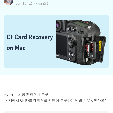
Mac 시스템에서 무제한 데이터 복구
다운로드
로그인
리커버릿 모든 기능 확인하기
Jun 16, 26 ·
7 min(s)
기타
무료 체험
복구 솔루션
search
더 많은 솔루션 찾기
삭제된 파일 복구
리커버릿 무료 버전
데이터 손실 시나리오
분실/삭제된 데이터 무료 복구
무료 체험
모든 기능 확인하기
기타 프로그램
Repairit - 데이터 복구
Home
외장 저장장치 복구
UBackit - 데이터 백업
맥에서 CF 카드 데이터를 간단히 복구하는 방법은 무엇인가요?