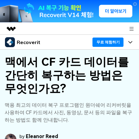
Recoverit
주요 제품
무료 체험하기
AIGC 크리에이티비티
프로그램
비즈니스
맥에서 CF 카드 데이터를
유틸리티
개요
간단히 복구하는 방법은
기능
회사 소개
솔루션
Recoverit - Windows 버전
무엇인가요?
미디어 복구하기
뉴스룸
선도적인 데이터 복구 전문가
복구 Tips
무료 체험
외장 저장장치 복구
문서 복구하기
플랜 및 가격
맥용 최고의 데이터 복구 프로그램인 원더쉐어 리커버릿을
리커버릿 개요
사용하여 CF 카드에서 사진, 동영상, 문서 등의 파일을 복구
삭제된 파일 복구
하는 방법도 함께 안내합니다.
도움말 센터
디바이스 복구하기
드라이브에서 복구
가이드
Recoverit - Mac 버전
손상된 파일 복구
Eleanor Reed
by
삭제된 미디어 복구