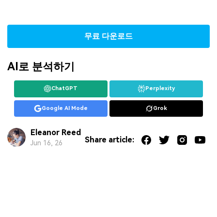
무료 다운로드
AI로 분석하기
ChatGPT
Perplexity
Google AI Mode
Grok
Eleanor Reed
Share article:
Jun 16, 26